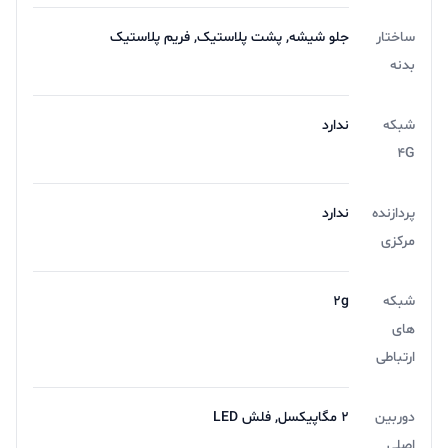
ساختار
جلو شیشه, پشت پلاستیک, فریم پلاستیک
بدنه
شبکه
ندارد
4G
پردازنده
ندارد
مرکزی
شبکه
2g
های
ارتباطی
دوربین
2 مگاپیکسل, فلش LED
اصلی