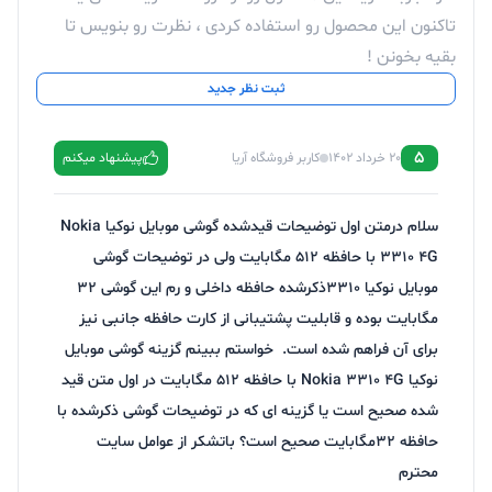
تاکنون این محصول رو استفاده کردی ، نظرت رو بنویس تا
بقیه بخونن !
ثبت نظر جدید
5
20 خرداد 1402
کاربر فروشگاه آریا
پیشنهاد میکنم
سلام درمتن اول توضیحات قیدشده گوشی موبایل نوکیا Nokia
3310 4G با حافظه 512 مگابایت ولی در توضیحات گوشی
موبایل نوکیا ۳۳۱۰ذکرشده حافظه داخلی و رم این گوشی 32
مگابایت بوده و قابلیت پشتیبانی از کارت حافظه جانبی نیز
برای آن فراهم شده است. خواستم ببینم گزینه گوشی موبایل
نوکیا Nokia 3310 4G با حافظه 512 مگابایت در اول متن قید
شده صحیح است یا گزینه ای که در توضیحات گوشی ذکرشده با
حافظه ۳۲مگابایت صحیح است؟ باتشکر از عوامل سایت
محترم