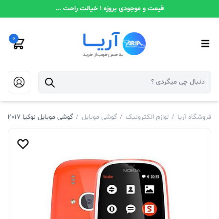
قیمت و موجودی بروزه ! خیالت راحت ...
0
فروشگاه آریا
/
لوازم الکترونیک
/
گوشی موبایل
/
گوشی موبایل نوکیا Nokia 3310 2017 با حافظه 16 مگابایت