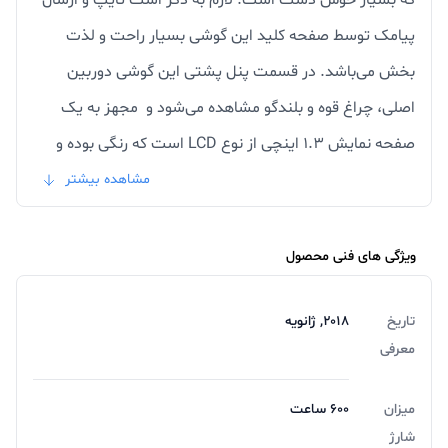
که بسیار خوش دست است. لازم به ذکر است تایپ و ارسال
پیامک توسط صفحه کلید این گوشی بسیار راحت و لذت
بخش می‌باشد. در قسمت پنل پشتی این گوشی دوربین
اصلی، چراغ قوه و بلندگو مشاهده می‌شود و مجهز به یک
صفحه نمایش 1.3 اینچی از نوع LCD است که رنگی بوده و
تصاویری با رزولوشن 320 در 240 پیکسل را به تصویر
مشاهده بیشتر
می‌کشد. دوربین اصلی این دستگاه دارای یک لنز VGA همراه
با قابلیت فیلمبرداری است و نسبت به قیمت آن کیفیت
ویژگی های فنی محصول
خوبی دارد. حافظه داخلی و رم این گوشی 32 مگابایت بوده و
تاریخ
۲۰۱۸, ژانویه
قابلیت پشتیبانی از کارت حافظه جانبی نیز برای آن فراهم
معرفی
شده است. گفتنی است یک باتری با ظرفیت 680 میلی آمپر
ساعت انرژی مورد نیاز این گوشی را تامین می‌نماید. لازم به
میزان
600 ساعت
ذکر است برخلاف گوشی BM10 Plus، باتری این گوشی قابل
شارژ