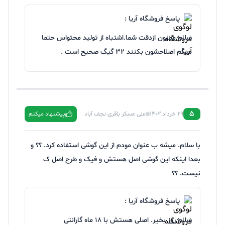
پاسخ فروشگاه آریا :
سلام ممنون ازدقت شما.اشتباه از تولید محتواس حتما
میگم اصلاحشون بکنند ۳۲ گیگ صحیح است .
5
29 خرداد 1402
علی عسکر باقری نجف آباد
پیشنهاد میکنم
با سلام. میشه ب عنوان مودم از این گوشی استفاده کرد. ؟؟ و
بعدا اینکه این گوشی اصل هستش و فیک و طرح اصل ک
نیست. ؟؟
پاسخ فروشگاه آریا :
سلام روز بخیر. اصلی هستش با 18 ماه گارانتی