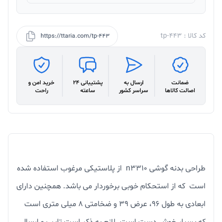
کد کالا : tp-443
https://ttaria.com/tp-443
ضمانت
ارسال به
پشتیبانی 24
خرید امن و
اصالت کالاها
سراسر کشور
ساعته
راحت
طراحی بدنه گوشی n3310 از پلاستیکی مرغوب استفاده شده
است که از استحکام خوبی برخوردار می باشد. همچنین دارای
ابعادی به طول 96، عرض 39 و ضخامتی 8 میلی متری است