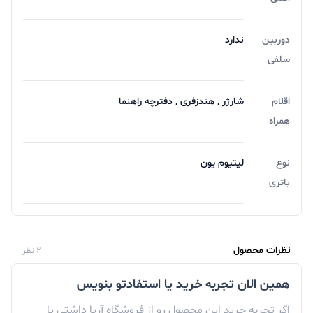
دوربین
ندارد
سلفی
اقلام
شارژر , هندزفری , دفترچه‌ راهنما
همراه
نوع
لیتیوم یون
باتری
نظرات محصول
2 نظر
همین الان تجربه خرید یا استفادتو بنویس
اگر تجربه خرید این محصول رو از فروشگاه آریا داشتی یا