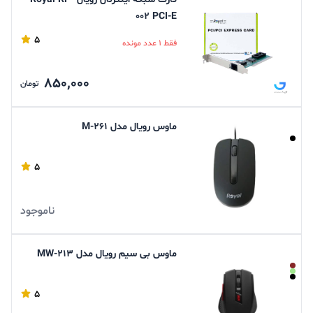
002 PCI-E
5
فقط 1 عدد مونده
850,000
تومان
ماوس رویال مدل M-۲۶۱
5
ناموجود
ماوس بی سیم رویال مدل MW-213
5