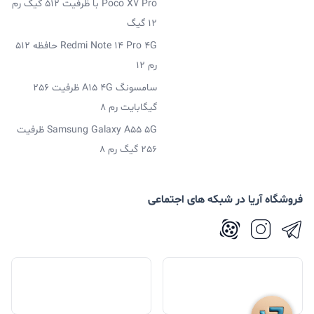
Poco X7 Pro با ظرفیت 512 گیگ رم
12 گیگ
Redmi Note 14 Pro 4G حافظه 512
رم 12
سامسونگ A15 4G ظرفیت 256
گیگابایت رم 8
Samsung Galaxy A55 5G ظرفیت
256 گیگ رم 8
فروشگاه آریا در شبکه های اجتماعی