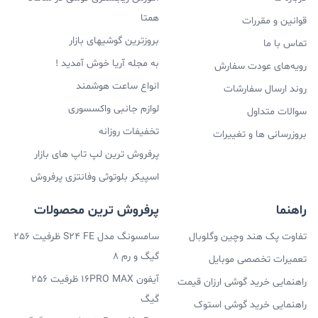
همتا
قوانین و مقررات
بروزترین گوشیهای بازار
تماس با ما
به مجله آریا خوش آمدید !
رویه‌های عودت سفارش
انواع ساعت هوشمند
روند ارسال سفارشات
لوازم جانبی واکسسوری
سوالات متداول
تخفیفات روزانه
بروزرسانی ها و تغییرات
پرفروش ترین لپ تاپ های بازار
اسپیکر بلوتوثی وفانتزی پرفروش
راهنما
پرفروش ترین محصولات
تفاوت پک هند وچین وگلوبال
سامسونگ مدل S24 FE ظرفیت 256
گیگ و رم 8
تعمیرات تخصصی موبایل
آیفون 16PRO MAX ظرفیت 256
راهنمایی خرید گوشی ارزان قیمت
گیگ
راهنمایی خرید گوشی استوک