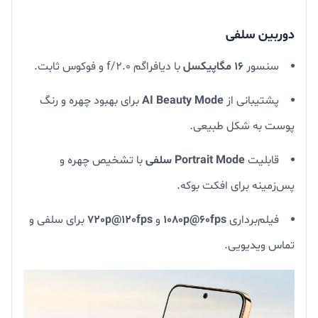
دوربین سلفی
سنسور
۱۶ مگاپیکسل
با دیافراگم f/2.0 و فوکوس ثابت.
پشتیبانی از
AI Beauty Mode
برای بهبود چهره و رنگ
پوست به شکل طبیعی.
قابلیت
Portrait Mode سلفی
با تشخیص چهره و
پس‌زمینه برای افکت بوکه.
فیلم‌برداری
1080p@60fps
و
720p@120fps
برای سلفی و
تماس ویدیویی.