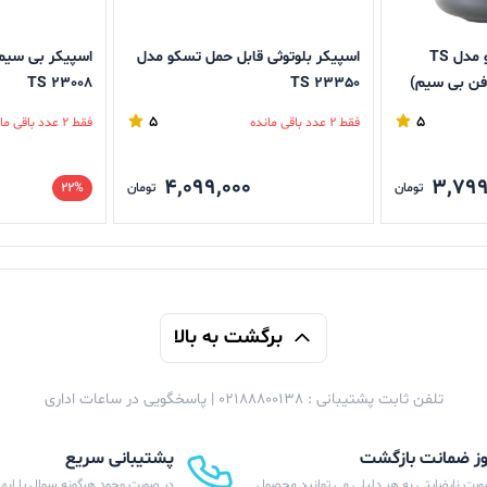
اسپیکر قابل حمل تسکو مدل TS
اسپیکر بلوتوثی قابل حمل تسکو مدل
TS 23008
TS 23350
5
5
فقط 2 عدد باقی مانده
فقط 2 عدد باقی مانده
4,099,000
3,799
تومان
تومان
22%
برگشت به بالا
تلفن ثابت پشتیبانی : 02188800138 | پاسخگویی در ساعات اداری
پشتیبانی سریع
ورت نارضایتی به هر دلیلی می توانید محصول
در صورت وجود هرگونه سوال یا ابهام