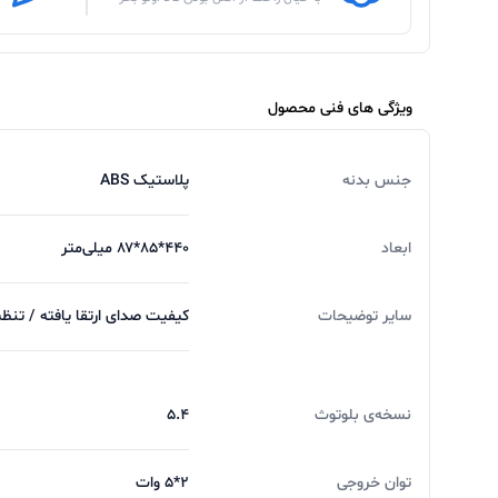
ویژگی های فنی محصول
جنس بدنه
پلاستیک ABS
ابعاد
۴۴۰*۸۵*۸۷ میلی‌متر
سایر توضیحات
کیفیت صدای ارتقا یافته / تنظی
نسخه‌ی بلوتوث
۵.۴
توان خروجی
۲*۵ وات