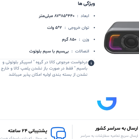
ویژگی ها
ابعاد
:
۴۴۰*۸۵*۸۷ میلی‌متر
توان خروجی
:
۲*۵ وات
وزن
:
۸۵۰ گرم
اتصالات
:
بی‌سیم با سیم بلوتوث
درخواست مرجوعی کالا در گروه " اسپیکر بلوتوثی و
باسیم " فقط در صورت باز نشدن پلمپ کالا و خارج
نشدن از بسته بندی اولیه امکان پذیر میباشد
ارسال به سراسر کشور
پشتیبانی 24 ساعته
ارسال سریع تمامیه سفارشات به سراسر
هر سوالی که داری پاسخگو هستی