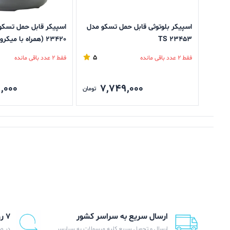
اسپیکر بلوتوثی قابل حمل تسکو مدل
TS 23453
23420 (همراه با میکروفن بی سیم)
5
فقط 2 عدد باقی مانده
فقط 2 عدد باقی مانده
,000
7,749,000
تومان
ارسال سریع به سراسر کشور
۷ روز ضمانت بازگشت
ارسال و تحویل سریع کلیه مرسولات به سرارسر
در ص