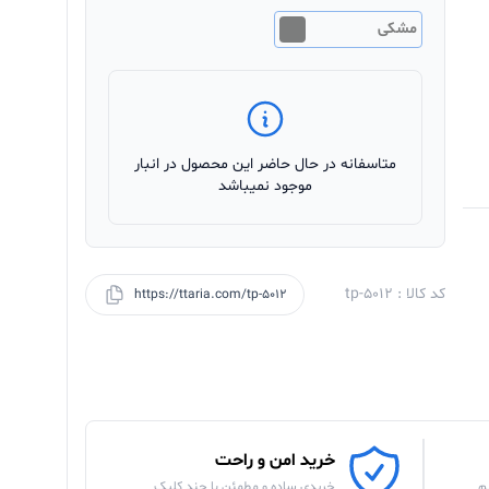
مشکی
متاسفانه در حال حاضر این محصول در انبار
موجود نمیباشد
کد کالا : tp-5012
https://ttaria.com/tp-5012
خرید امن و راحت
م
خریدی ساده و مطمئن با چند کلیک