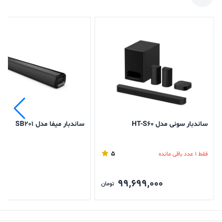
ساندبار سونی مدل HT-S60
ساندبار میفا مدل SB201
5
فقط 1 عدد باقی مانده
99,699,000
ن
تومان