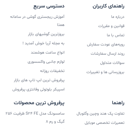
راهنمای کاربران
دسترسی سریع
درباره ما
آموزش ریجستری گوشی در سامانه
همتا
قوانین و مقررات
بروزترین گوشیهای بازار
تماس با ما
به مجله آریا خوش آمدید !
رویه‌های عودت سفارش
انواع ساعت هوشمند
روند ارسال سفارشات
لوازم جانبی واکسسوری
سوالات متداول
تخفیفات روزانه
بروزرسانی ها و تغییرات
پرفروش ترین لپ تاپ های بازار
اسپیکر بلوتوثی وفانتزی پرفروش
راهنما
پرفروش ترین محصولات
تفاوت پک هند وچین وگلوبال
سامسونگ مدل S24 FE ظرفیت 256
گیگ و رم 8
تعمیرات تخصصی موبایل