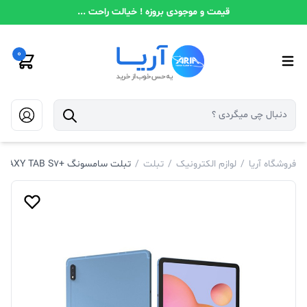
قیمت و موجودی بروزه ! خیالت راحت ...
0
فروشگاه آریا
/
لوازم الکترونیک
/
تبلت
/
تبلت سامسونگ +GALAXY TAB S7ظرفیت256 گیگابایت و رم8گیگابایت