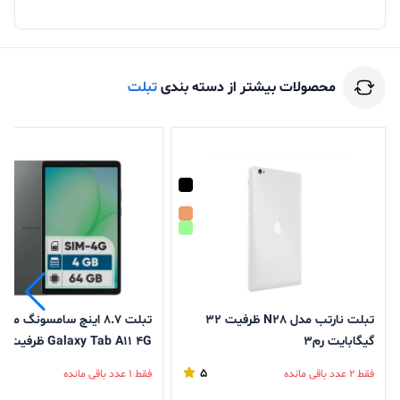
محصولات بیشتر از دسته بندی
تبلت
تبلت نارتب مدل N28 ظرفیت 32
تبلت 8.7 اینچ سامسونگ مدل
گیگابایت رم3
رم4GB و قابلیت پشتیبانی از
5
فقط 2 عدد باقی مانده
فقط 1 عدد باقی مانده
کارت