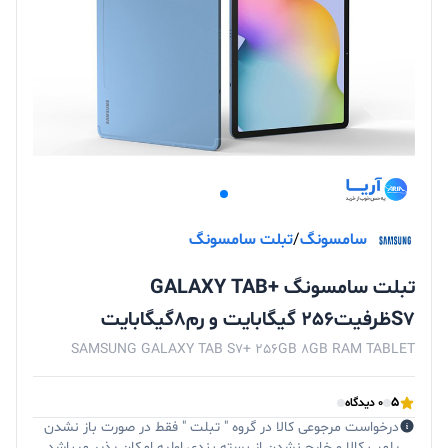
سامسونگ
/
تبلت سامسونگ
تبلت سامسونگ +GALAXY TAB
S7ظرفیت256 گیگابایت و رم8گیگابایت
SAMSUNG GALAXY TAB S7+ 256GB 8GB RAM TABLET
5
0 دیدگاه
درخواست مرجوعی کالا در گروه " تبلت " فقط در صورت باز نشدن
پلمپ کالا و خارج نشدن از بسته بندی اولیه امکان پذیر میباشد