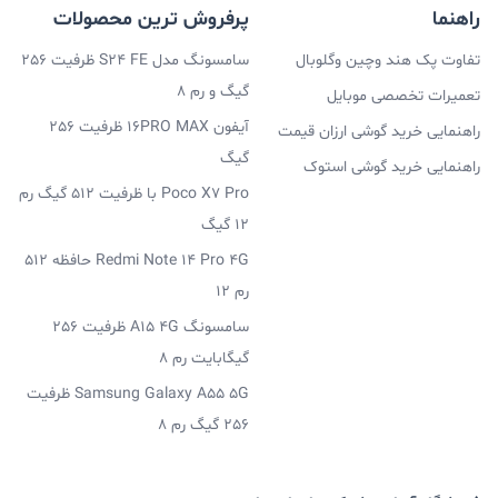
راهنما
پرفروش ترین محصولات
تفاوت پک هند وچین وگلوبال
سامسونگ مدل S24 FE ظرفیت 256
گیگ و رم 8
تعمیرات تخصصی موبایل
آیفون 16PRO MAX ظرفیت 256
راهنمایی خرید گوشی ارزان قیمت
گیگ
راهنمایی خرید گوشی استوک
Poco X7 Pro با ظرفیت 512 گیگ رم
12 گیگ
Redmi Note 14 Pro 4G حافظه 512
رم 12
سامسونگ A15 4G ظرفیت 256
گیگابایت رم 8
Samsung Galaxy A55 5G ظرفیت
256 گیگ رم 8