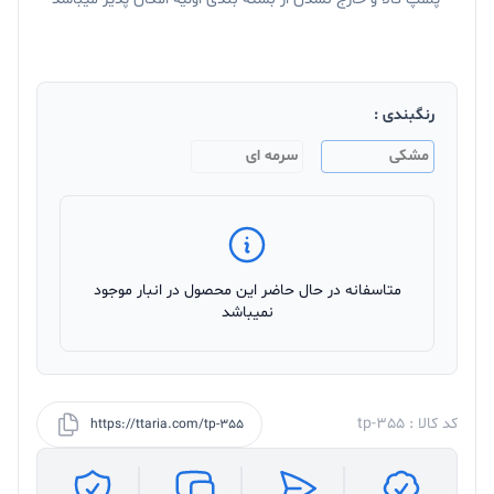
رنگبندی :
مشکی
سرمه ای
متاسفانه در حال حاضر این محصول در انبار موجود
نمیباشد
کد کالا : tp-355
https://ttaria.com/tp-355