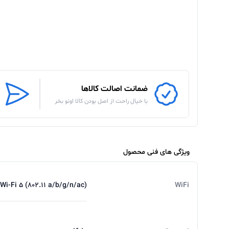
ضمانت اصالت کالاها
با خیال راحت از اصل بودن کالا اونو بخر
ویژگی های فنی محصول
WiFi
Wi‑Fi: Wi‑Fi 5 (802.11 a/b/g/n/ac) 