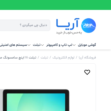
گوشی موبایل
لپ تاپ و کامپیوتر
تبلت
سیستم‌ های امنیتی 
فروشگاه آریا
/
لوازم الکترونیک
/
تبلت
/
تبلت 11 اینچ سامسونگ مدل Galaxy Tab A11 Plus 5G SM-X236 ظرفیت 256 گیگابایت و رم 8 گیگابایت