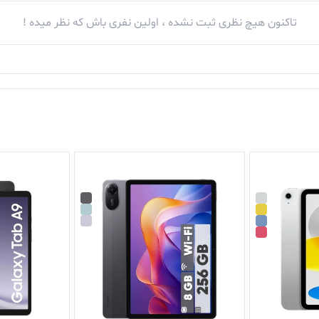
تاکنون هیچ نظری ثبت نشده ، اولین نفری باش که نظر میده !