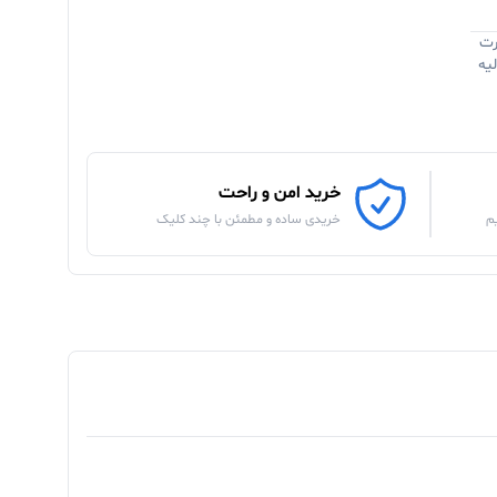
رت
یه
خرید امن و راحت
م
خریدی ساده و مطمئن با چند کلیک