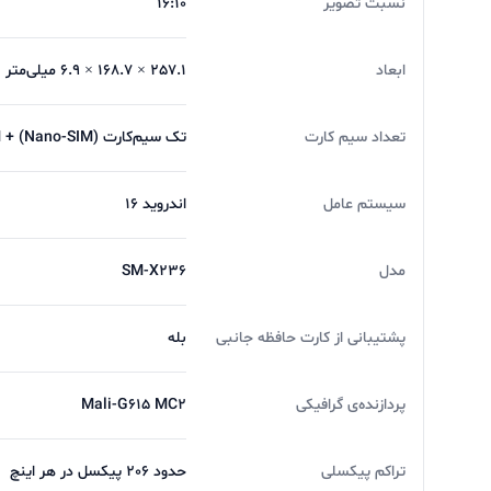
نسبت تصویر
16:10
ابعاد
257.1 × 168.7 × 6.9 میلی‌متر
تعداد سیم کارت
تک سیم‌کارت (Nano‑SIM) + eSIM
سیستم عامل
اندروید 16
مدل
SM‑X236
پشتیبانی از کارت حافظه جانبی
بله
پردازنده‌ی گرافیکی
Mali‑G615 MC2
تراکم پیکسلی
حدود 206 پیکسل در هر اینچ