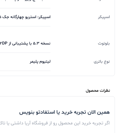
اسپیکر
اسپیکر: استریو چهارگانه جک 3.5 میلی‌متری هدفون: دارد فناوری صوتی: پشتیبانی از Dolby Atmos
بلوتوث
نسخه 5.3 با پشتیبانی از A2DP و LE
نوع باتری
لیتیوم پلیمر
نظرات محصول
همین الان تجربه خرید یا استفادتو بنویس
اگر تجربه خرید این محصول رو از فروشگاه آریا داشتی یا تا