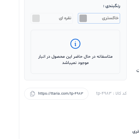
رنگبندی :
خاکستری
نقره ای
متاسفانه در حال حاضر این محصول در انبار
موجود نمیباشد
ن
کد کالا : tp-4983
https://ttaria.com/tp-4983
3.5 میلی‌متری