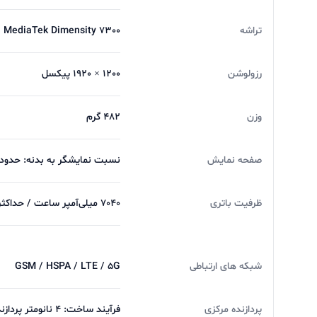
تراشه
MediaTek Dimensity 7300
رزولوشن
1200 × 1920 پیکسل
وزن
482 گرم
صفحه نمایش
نسبت نمایشگر به بدنه: حدود 80.9 درصد نمایش رنگ: 16.7 میلیون رن
ظرفیت باتری
7040 میلی‌آمپر ساعت / حداکثر توان شارژ: 25 وات پشتیبانی از شارژ سریع: دارد درگاه شارژ: USB Type‑C 2.0
شبکه های ارتباطی
GSM / HSPA / LTE / 5G
پردازنده مرکزی
فرآیند ساخت: 4 نانومتر پردازنده مرکزی: 8 هسته‌ای ترکیب هسته‌ها: 4 هسته 2.5 گیگاهرتز Cortex‑A78 4 هسته 2.0 گیگاهرتز Cortex‑A55