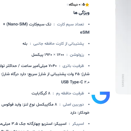
5
0 دیدگاه
ویژگی ها
تعداد سیم کارت
:
تک سیم‌کارت (Nano‑SIM) +
eSIM
پشتیبانی از کارت حافظه جانبی
:
بله
رزولوشن
:
1200 × 1920 پیکسل
ظرفیت باتری
:
7040 میلی‌آمپر ساعت / حداکثر توا
شارژ: 25 وات پشتیبانی از شارژ سریع: دارد درگاه شارژ:
USB Type‑C 2.0
ظرفیت حافظه رم
:
8 گیگابایت
دوربین اصلی
:
8 مگاپیکسل نوع لنز: واید فوکوس
خودکار: دارد
اسپیکر
:
اسپیکر: استریو چهارگانه جک 