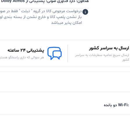
هدفون: دارد فناوری صوتی: پشتیبانی از Dolby Atmos
درخواست مرجوعی کالا در گروه " تبلت " فقط در صو
باز نشدن پلمپ کالا و خارج نشدن از بسته بندی اول
امکان پذیر میباشد
ارسال به سراسر کشور
پشتیبانی 24 ساعته
ارسال سریع تمامیه سفارشات به سراسر
هر سوالی که داری پاسخگو هستی
کشور
دو بانده