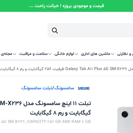
قیمت و موجودی بروزه ! خیالت راحت ...
و نظارتی
ماشین های اداری
لوازم خانگی
سلامت و مراقبت
مجله‌ی آ
سامسونگ
/
تبلت سامسونگ
گیگابایت و رم 8 گیگابایت
 5G SM-X236, CAPACITY 256 GB AND RAM 8 GB