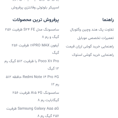
اسپیکر بلوتوثی وفانتزی پرفروش
راهنما
پرفروش ترین محصولات
تفاوت پک هند وچین وگلوبال
سامسونگ مدل S24 FE ظرفیت 256
گیگ و رم 8
تعمیرات تخصصی موبایل
آیفون 16PRO MAX ظرفیت 256
راهنمایی خرید گوشی ارزان قیمت
گیگ
راهنمایی خرید گوشی استوک
Poco X7 Pro با ظرفیت 512 گیگ رم
12 گیگ
Redmi Note 14 Pro 4G حافظه 512
رم 12
سامسونگ A15 4G ظرفیت 256
گیگابایت رم 8
Samsung Galaxy A55 5G ظرفیت
256 گیگ رم 8