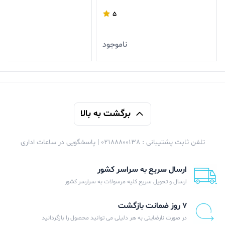
5
ناموجود
ن
برگشت به بالا
تلفن ثابت پشتیبانی : 02188800138 | پاسخگویی در ساعات اداری
ارسال سریع به سراسر کشور
ارسال و تحویل سریع کلیه مرسولات به سرارسر کشور
۷ روز ضمانت بازگشت
در صورت نارضایتی به هر دلیلی می توانید محصول را بازگردانید