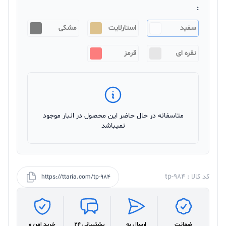
:
سفید
استارلایت
مشکی
نقره ای
قرمز
متاسفانه در حال حاضر این محصول در انبار موجود
نمیباشد
کد کالا : tp-984
https://ttaria.com/tp-984
ضمانت
ارسال به
پشتیبانی 24
خرید امن و