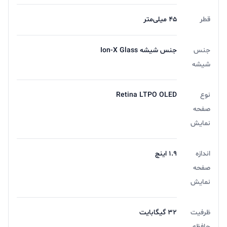
قطر
۴۵ میلی‌متر
جنس
جنس شیشه Ion-X Glass
شیشه
نوع
Retina LTPO OLED
صفحه
نمایش
اندازه
۱.۹ اینچ
صفحه
نمایش
ظرفیت
32 گیگابایت
حافظه