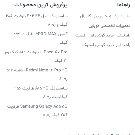
راهنما
پرفروش ترین محصولات
تفاوت پک هند وچین وگلوبال
سامسونگ مدل S24 FE ظرفیت 256
گیگ و رم 8
تعمیرات تخصصی موبایل
آیفون 16PRO MAX ظرفیت 256
راهنمایی خرید گوشی ارزان قیمت
گیگ
راهنمایی خرید گوشی استوک
Poco X7 Pro با ظرفیت 512 گیگ رم
12 گیگ
Redmi Note 14 Pro 4G حافظه 512
رم 12
سامسونگ A15 4G ظرفیت 256
گیگابایت رم 8
Samsung Galaxy A55 5G ظرفیت
256 گیگ رم 8