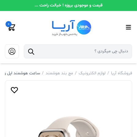
قیمت و موجودی بروزه ! خیالت راحت ...
0
فروشگاه آریا
/
لوازم الکترونیک
/
مچ بند هوشمند
/
ساعت هوشمند اپل واچ مدل  Aluminum 45mm