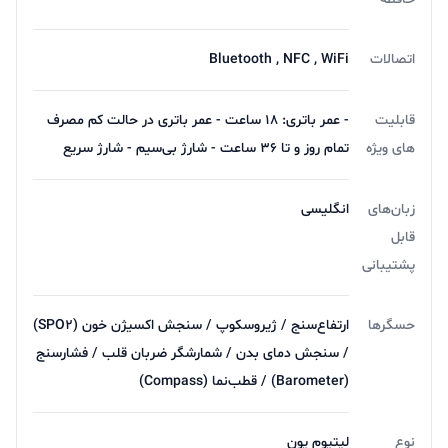
اتصالات
Bluetooth , NFC , WiFi
قابلیت
- عمر باتری: ۱۸ ساعت - عمر باتری در حالت کم مصرف
های ویژه
تمام روز و تا ۳۶ ساعت - شارژ بی‌سیم - شارژ سریع
زبان‌های
انگلیسی
قابل
پشتیبانی
حسگرها
ارتفاع‌سنج / ژیروسکوپ / سنجش اکسیژن خون (SPO۲)
/ سنجش دمای بدن / شمارشگر ضربان قلب / فشارسنج
(Barometer) / قطب‌نما (Compass)
نوع
لیتیوم یون