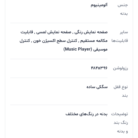
جنس
آلومینیوم
بدنه
سایر
صفحه نمایش رنگی , صفحه نمایش لمسی , قابلیت
قابلیت‌ها
مکالمه مستقیم , کنترل سطح اکسیژن خون , کنترل
موسیقی (Music Player)
رزولوشن
۴۸۴x۳۹۶
نوع قفل
سگکی ساده
بند
توضیحات
بدنه در رنگ‌های مختلف
رنگ بند
و بدنه