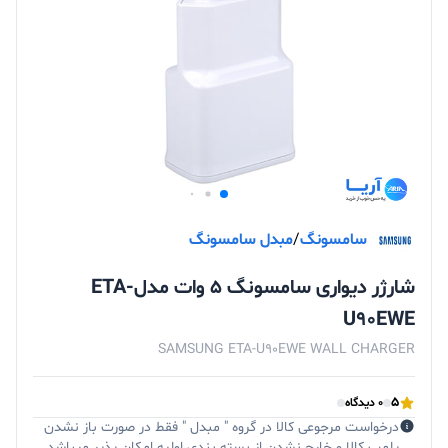
سامسونگ
/
مبدل سامسونگ
شارژر دیواری سامسونگ 5 وات مدلETA-
U90EWE
SAMSUNG ETA-U90EWE WALL CHARGER
5
0 دیدگاه
درخواست مرجوعی کالا در گروه " مبدل " فقط در صورت باز نشدن
پلمپ کالا و خارج نشدن از بسته بندی اولیه امکان پذیر میباشد