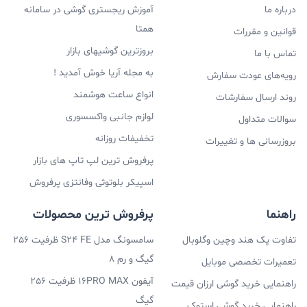
درباره ما
آموزش ریجستری گوشی در سامانه
کیفیت ساخت
همتا
قوانین و مقررات
به خوبی می‌دانیم که سامسونگ به کیفیت بالای محصولاتش
بروزترین گوشیهای بازار
تماس با ما
معروف است و همین موضوع و تکنولوژی‌های بسیار بروز این
به مجله آریا خوش آمدید !
رویه‌های عودت سفارش
کمپانی در محصولاتش باعث شده تا این برند کره‌ای خاص
انواع ساعت هوشمند
روند ارسال سفارشات
لوازم جانبی واکسسوری
مورد توجه مردم قرار گیرد و خریداران برای خرید محصولات
سوالات متداول
تخفیفات روزانه
بروزرسانی ها و تغییرات
این برند خاص دست و پا بشکانند. طراحی و کیفیت ساخت
پرفروش ترین لپ تاپ های بازار
تمامی محصولات سامسونگ بسیار خوب بوده و فرقی ندارد که
اسپیکر بلوتوثی وفانتزی پرفروش
چه محصولی از این برند معروف خریداری می‌کنید، این
راهنما
پرفروش ترین محصولات
محصولات تماما دارای کیفیت بسیار بالایی هستند.
تفاوت پک هند وچین وگلوبال
سامسونگ سعی کرده تا تمامی محصولاتش را با کیفیت بالا
سامسونگ مدل S24 FE ظرفیت 256
گیگ و رم 8
تعمیرات تخصصی موبایل
عرضه کنند و این کیفیت ساخت یکی از فاکتورهای مهمی
آیفون 16PRO MAX ظرفیت 256
راهنمایی خرید گوشی ارزان قیمت
است که خریداران را به سمت خرید محصولات سامسونگ
گیگ
راهنمایی خرید گوشی استوک