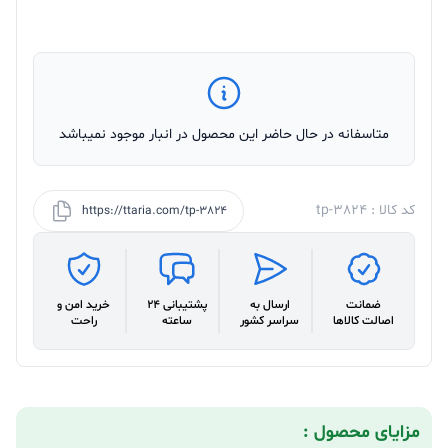
متاسفانه در حال حاضر این محصول در انبار موجود نمیباشد
کد کالا : tp-3824
https://ttaria.com/tp-3824
ضمانت
ارسال به
پشتیبانی 24
خرید امن و
اصالت کالاها
سراسر کشور
ساعته
راحت
مزایای محصول :