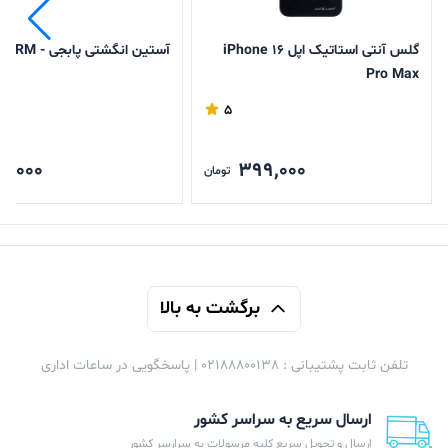
گلس آنتی استاتیک اپل iPhone 16
آستین انگشتی پابجی - GRM
Pro Max
5
8,000
399,000
تومان
برگشت به بالا
تلفن ثابت پشتیبانی : 02188800138 | پاسخگویی در ساعات اداری
ارسال سریع به سراسر کشور
ارسال و تحویل سریع کلیه مرسولات به سرارسر کشور