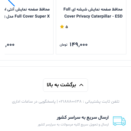
محافظ صفحه نمایش شیشه ای Full
محافظ صفحه نمایش آنتی است
Cover Privacy Caterpillar - ESD
r Super X
مدل Samsung Galaxy A17 / A16 /
Galaxy A17 / A16 / A26
5
A26
49,000
149,000
تومان
برگشت به بالا
تلفن ثابت پشتیبانی : 02188800138 | پاسخگویی در ساعات اداری
ارسال سریع به سراسر کشور
ارسال و تحویل سریع کلیه مرسولات به سرارسر کشور