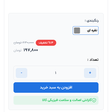
رنگبندی :
نقره ای
230,000 تومان
%14 تخفیف
197,800
تومان
تعداد :
-
+
افزودن به سبد خرید
گارانتی اصالت و سلامت فیزیکی کالا