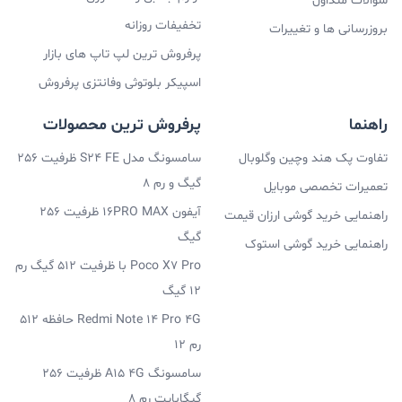
سوالات متداول
تخفیفات روزانه
بروزرسانی ها و تغییرات
پرفروش ترین لپ تاپ های بازار
اسپیکر بلوتوثی وفانتزی پرفروش
راهنما
پرفروش ترین محصولات
تفاوت پک هند وچین وگلوبال
سامسونگ مدل S24 FE ظرفیت 256
گیگ و رم 8
تعمیرات تخصصی موبایل
آیفون 16PRO MAX ظرفیت 256
راهنمایی خرید گوشی ارزان قیمت
گیگ
راهنمایی خرید گوشی استوک
Poco X7 Pro با ظرفیت 512 گیگ رم
12 گیگ
Redmi Note 14 Pro 4G حافظه 512
رم 12
سامسونگ A15 4G ظرفیت 256
گیگابایت رم 8