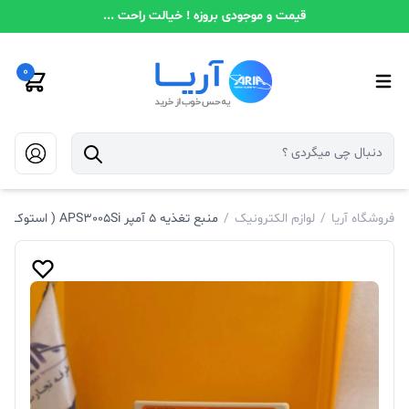
قیمت و موجودی بروزه ! خیالت راحت ...
0
فروشگاه آریا
/
لوازم الکترونیک
/
منبع تغذیه ۵ آمپر APS3005Si ( استوک)