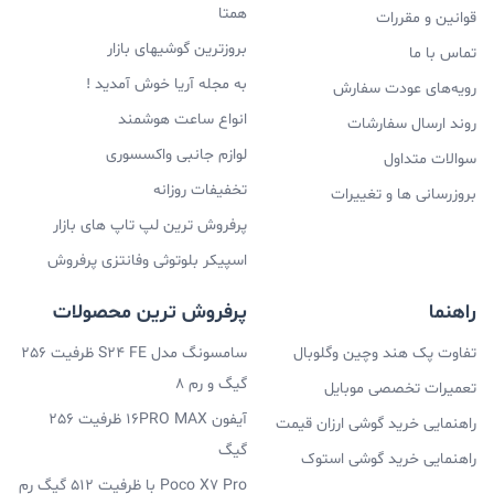
همتا
قوانین و مقررات
بروزترین گوشیهای بازار
تماس با ما
به مجله آریا خوش آمدید !
رویه‌های عودت سفارش
انواع ساعت هوشمند
روند ارسال سفارشات
لوازم جانبی واکسسوری
سوالات متداول
تخفیفات روزانه
بروزرسانی ها و تغییرات
پرفروش ترین لپ تاپ های بازار
اسپیکر بلوتوثی وفانتزی پرفروش
راهنما
پرفروش ترین محصولات
تفاوت پک هند وچین وگلوبال
سامسونگ مدل S24 FE ظرفیت 256
گیگ و رم 8
تعمیرات تخصصی موبایل
آیفون 16PRO MAX ظرفیت 256
راهنمایی خرید گوشی ارزان قیمت
گیگ
راهنمایی خرید گوشی استوک
Poco X7 Pro با ظرفیت 512 گیگ رم