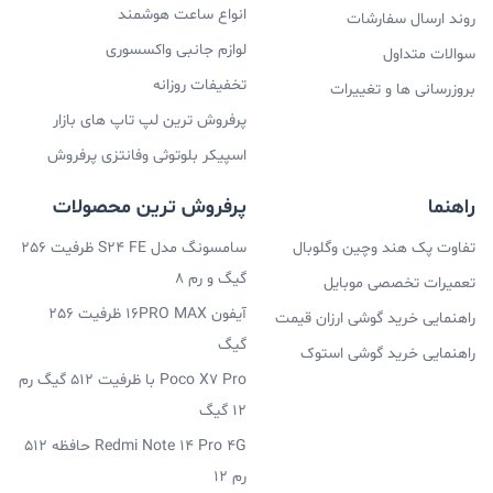
انواع ساعت هوشمند
روند ارسال سفارشات
لوازم جانبی واکسسوری
سوالات متداول
تخفیفات روزانه
بروزرسانی ها و تغییرات
پرفروش ترین لپ تاپ های بازار
اسپیکر بلوتوثی وفانتزی پرفروش
راهنما
پرفروش ترین محصولات
تفاوت پک هند وچین وگلوبال
سامسونگ مدل S24 FE ظرفیت 256
گیگ و رم 8
تعمیرات تخصصی موبایل
آیفون 16PRO MAX ظرفیت 256
راهنمایی خرید گوشی ارزان قیمت
گیگ
راهنمایی خرید گوشی استوک
Poco X7 Pro با ظرفیت 512 گیگ رم
12 گیگ
Redmi Note 14 Pro 4G حافظه 512
رم 12