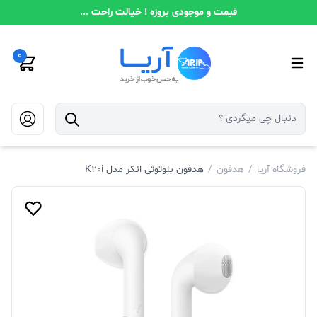
قیمت و موجودی بروزه ! خیالت راحت ...
0
فروشگاه آریا
/
هدفون
/
هدفون بلوتوثی انکر مدل K20i