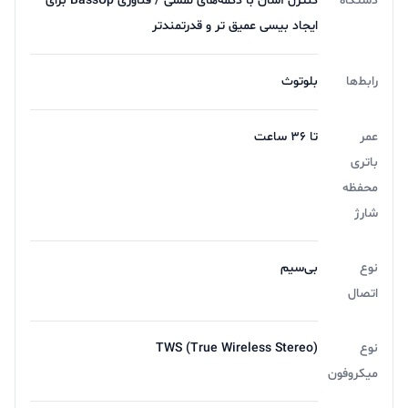
دستگاه
کنترل آسان با دکمه‌های لمسی / فناوری BassUp برای
ایجاد بیسی عمیق تر و قدرتمندتر
رابط‌ها
بلوتوث
عمر
تا ۳۶ ساعت
باتری
محفظه
شارژ
نوع
بی‌سیم
اتصال
نوع
TWS (True Wireless Stereo)
میکروفون