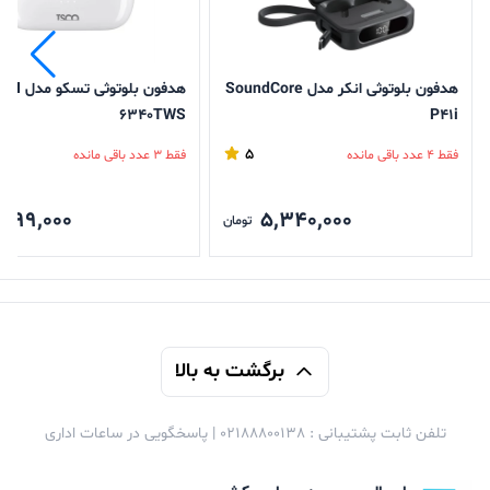
هدفون بلوتوثی انکر مدل SoundCore
هدفون بلوتوثی تسکو مدل TH
6340TWS
P41i
5
فقط 4 عدد باقی مانده
فقط 3 عدد باقی مانده
,799,000
5,340,000
تومان
برگشت به بالا
تلفن ثابت پشتیبانی : 02188800138 | پاسخگویی در ساعات اداری