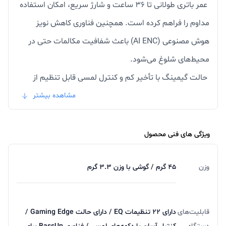
عمر باتری طولانی تا ۳۶ ساعت و شارژ سریع، امکان استفاده
مداوم را فراهم کرده است. همچنین فناوری کاهش نویز
هوش مصنوعی (AI ENC) باعث شفافیت مکالمات حتی در
محیط‌های شلوغ می‌شود.
حالت گیمینگ با تأخیر کم و کنترل لمسی قابل تنظیم از
طریق اپلیکیشن، ویژگی‌های کاربردی این مدل هستند. اگرچه
مشاهده بیشتر
ممکن است نویز محیط به طور کامل حذف نشود و قابلیت
اتصال همزمان به چند دستگاه وجود نداشته باشد، اما با
ویژگی های فنی محصول
قیمت مناسب و کیفیت بالای صدا، گزینه‌ای عالی برای
وزن
۴۵ گرم / گوشی‌ با وزن ۳.۳ گرم
استفاده روزمره و گیمینگ موبایلی محسوب می‌شود.
قابلیت‌های
دارای ۲۲ تنظیمات EQ / دارای حالت Gaming Edge /