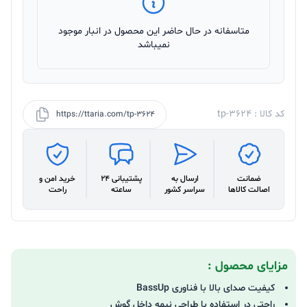
متاسفانه در حال حاضر این محصول در انبار موجود
نمیباشد
کد کالا : tp-3624
https://ttaria.com/tp-3624
ضمانت
ارسال به
پشتیبانی 24
خرید امن و
اصالت کالاها
سراسر کشور
ساعته
راحت
مزایای محصول :
کیفیت صدای بالا با فناوری BassUp
راحتی در استفاده با طراحی نیمه داخل گوش