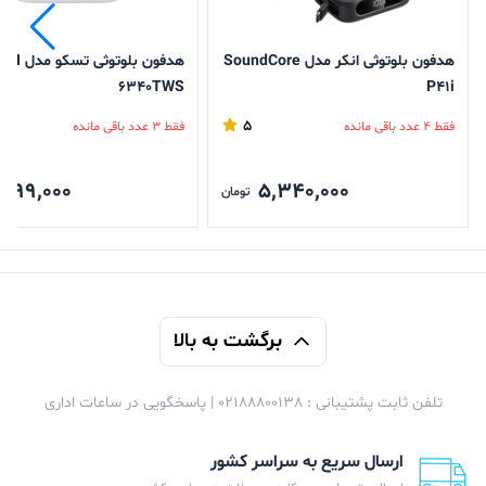
هدفون بلوتوثی انکر مدل SoundCore
هدفون بلوتوثی تسکو مدل TH
6340TWS
P41i
5
فقط 4 عدد باقی مانده
فقط 3 عدد باقی مانده
,799,000
5,340,000
تومان
برگشت به بالا
تلفن ثابت پشتیبانی : 02188800138 | پاسخگویی در ساعات اداری
ارسال سریع به سراسر کشور