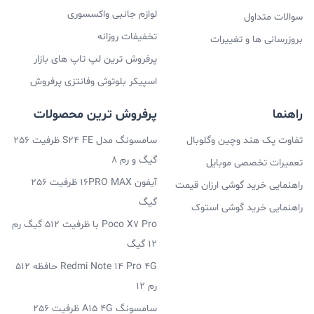
لوازم جانبی واکسسوری
سوالات متداول
تخفیفات روزانه
بروزرسانی ها و تغییرات
پرفروش ترین لپ تاپ های بازار
اسپیکر بلوتوثی وفانتزی پرفروش
راهنما
پرفروش ترین محصولات
تفاوت پک هند وچین وگلوبال
سامسونگ مدل S24 FE ظرفیت 256
گیگ و رم 8
تعمیرات تخصصی موبایل
آیفون 16PRO MAX ظرفیت 256
راهنمایی خرید گوشی ارزان قیمت
گیگ
راهنمایی خرید گوشی استوک
Poco X7 Pro با ظرفیت 512 گیگ رم
12 گیگ
Redmi Note 14 Pro 4G حافظه 512
رم 12
سامسونگ A15 4G ظرفیت 256