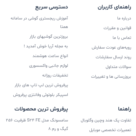
راهنمای کاربران
دسترسی سریع
درباره ما
آموزش ریجستری گوشی در سامانه
همتا
قوانین و مقررات
لازم به ذکر است که این هندزفری تنها در رنگ سفید عرضه
بروزترین گوشیهای بازار
تماس با ما
شده و درکل بهتر بود شاهد رنگ‌های دیگری باشیم تا کاربران
به مجله آریا خوش آمدید !
رویه‌های عودت سفارش
بتوانند بسته به سلیقه‌شان یکی از رنگ‌ها را انتخاب کنند که
انواع ساعت هوشمند
روند ارسال سفارشات
متاسفانه چنین اتفاقی نیافتاده است. رنگ سفید گرد و غبار
لوازم جانبی واکسسوری
سوالات متداول
تخفیفات روزانه
را بیشتر از هر رنگ دیگری به خودش جلب می‌کند و اپل باید
بروزرسانی ها و تغییرات
پرفروش ترین لپ تاپ های بازار
در سری‌های بعدی ایرپادزهایی در رنگ‌های مختلف عرضه کند.
اسپیکر بلوتوثی وفانتزی پرفروش
ایرپادز پرو به راحتی در جیب جای می‌گیرد و زیاد دست و پا
راهنما
پرفروش ترین محصولات
گیر نیست و می‌توانید به راحتی با خودتان حملش کنید و این
موضوع یکی از موضوعات مهم است که اپل به خوبی رعایتش
تفاوت پک هند وچین وگلوبال
سامسونگ مدل S24 FE ظرفیت 256
گیگ و رم 8
تعمیرات تخصصی موبایل
کرده است. این محصول دارای گواهی IPX4 است و خیالتان را