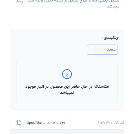
نشدن پلمپ کالا و خارج نشدن از بسته بندی اولیه امکان پذیر
میباشد
رنگبندی :
سفید
متاسفانه در حال حاضر این محصول در انبار موجود
نمیباشد
کد کالا : tp-740
https://ttaria.com/tp-740