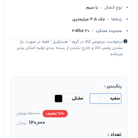
نوع اتصال
:
با سیم
رابط‌ها
:
جک 3.5 میلیمتری
محدوده عملکرد
:
20-20Khz
درخواست مرجوعی کالا در گروه " هندزفری " فقط در صورت باز
نشدن پلمپ کالا و خارج نشدن از بسته بندی اولیه امکان پذیر
میباشد
رنگبندی :
سفید
مشکی
150,000 تومان
%20 تخفیف
120,000
تومان
تعداد :