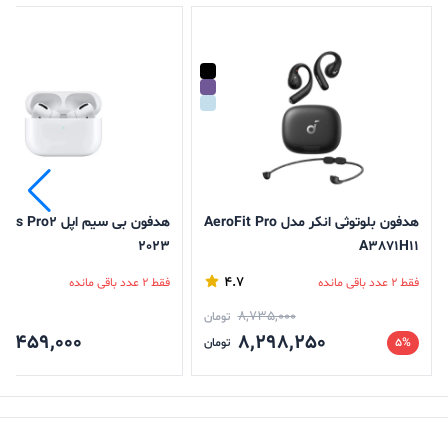
هدفون بلوتوثی انکر مدل AeroFit Pro
هدفون بی سیم اپل ro2
2023
A3871H11
4.7
فقط 2 عدد باقی مانده
فقط 2 عدد باقی مانده
8,735,000
تومان
9,459,000
8,298,250
5%
تومان