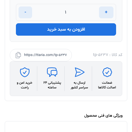
-
+
افزودن به سبد خرید
کد کالا : tp-5237
https://ttaria.com/tp-5237
ضمانت
ارسال به
پشتیبانی 24
خرید امن و
اصالت کالاها
سراسر کشور
ساعته
راحت
ویژگی های فنی محصول