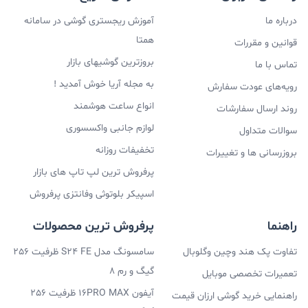
درباره ما
آموزش ریجستری گوشی در سامانه
همتا
قوانین و مقررات
بروزترین گوشیهای بازار
تماس با ما
به مجله آریا خوش آمدید !
رویه‌های عودت سفارش
انواع ساعت هوشمند
روند ارسال سفارشات
لوازم جانبی واکسسوری
سوالات متداول
تخفیفات روزانه
بروزرسانی ها و تغییرات
پرفروش ترین لپ تاپ های بازار
اسپیکر بلوتوثی وفانتزی پرفروش
راهنما
پرفروش ترین محصولات
تفاوت پک هند وچین وگلوبال
سامسونگ مدل S24 FE ظرفیت 256
گیگ و رم 8
تعمیرات تخصصی موبایل
آیفون 16PRO MAX ظرفیت 256
راهنمایی خرید گوشی ارزان قیمت