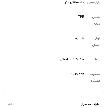
طول سیم
120 سانتی متر
جنس
TPE
بدنه
نوع
با سیم
اتصال
رابط‌ها
جک 3.5 میلیمتری
محدوده
20-20Khz
عملکرد
نظرات محصول
0 نظر