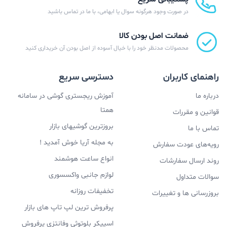
در صورت وجود هرگونه سوال یا ابهامی، با ما در تماس باشید
قطعا اتصالی امن و بدون قطعی را تجربه خواهید کرد که بسیار
خوب بوده و راضی‌تان می‌کند.
QCY
T13 دارای حسگرهایی
ضمانت اصل بودن کالا
محصولات مدنظر خود را با خیال آسوده از اصل بودن آن خریداری کنید
است که می‌توانید با تاچ کردن این حسگرها یکسری
دستورات مشخص را صادر کنید. برای مثال برای توقف و یا
راهنمای کاربران
دسترسی سریع
پخش موزیک باید دوبار تاچ کنید. برای قطع و وصل تماس نیز
درباره ما
آموزش ریجستری گوشی در سامانه
باید دوبار تاچ کنید. برای برگشت به موزیک قبلی باید ایرباد
همتا
قوانین و مقررات
چپ را تاچ کنید و برای انتقال به موزیک بعدی باید ایرباد
بروزترین گوشیهای بازار
تماس با ما
راست را تاچ کنید.
به مجله آریا خوش آمدید !
رویه‌های عودت سفارش
انواع ساعت هوشمند
روند ارسال سفارشات
لوازم جانبی واکسسوری
سوالات متداول
تخفیفات روزانه
بروزرسانی ها و تغییرات
پرفروش ترین لپ تاپ های بازار
اسپیکر بلوتوثی وفانتزی پرفروش