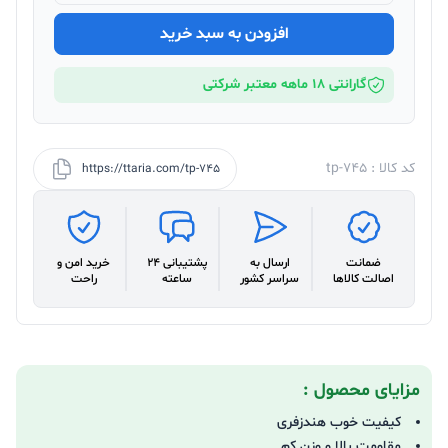
افزودن به سبد خرید
گارانتی 18 ماهه معتبر شرکتی
کد کالا : tp-745
https://ttaria.com/tp-745
ضمانت
ارسال به
پشتیبانی 24
خرید امن و
اصالت کالاها
سراسر کشور
ساعته
راحت
مزایای محصول :
کیفیت خوب هندزفری
مقاومت بالا و وزن کم