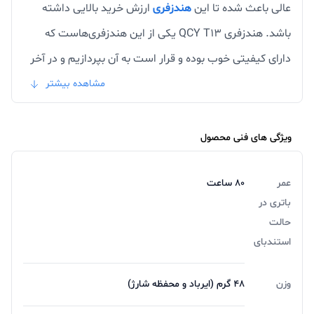
عالی باعث شده تا این
هندزفری
ارزش خرید بالایی داشته
باشد. هندزفری QCY T13 یکی از این هندزفری‌هاست که
دارای کیفیتی خوب بوده و قرار است به آن بپردازیم و در آخر
نیز ذکر کنیم که ایا این محصول ارزش خرید دارد یا خیر. پس
مشاهده بیشتر
تا آخر این بررسی همراه فروشگاه آریا باشید.
ویژگی های فنی محصول
طراحی هدفون بی سیم کیو سی وای مدل T13
عمر
80 ساعت
طراحی یکی از مواردی که باید حتما به آن قبل از خرید توجه
باتری در
کنید. هندزفری QCY T13 دارای طراحی خوبی بوده و متریال
حالت
استفاده شده در ساخت این هندزفری بسیار باکیفیت هستند
استندبای
و از نظر کیفیت ساخت و نوع طراحی خیالتان باید راحت
وزن
48 گرم (ایرباد و محفظه شارژ)
باشد. این هندزفری‌ها سبک بوده‌اند و به لطف طراحی