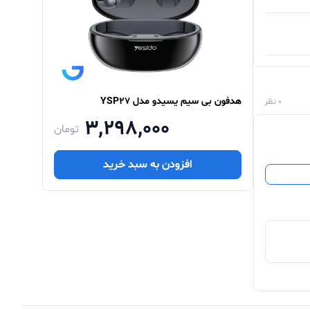
هدفون بی سیم یسیدو مدل YSP27
0 نظر
3,298,000
تومان
افزودن به سبد خرید