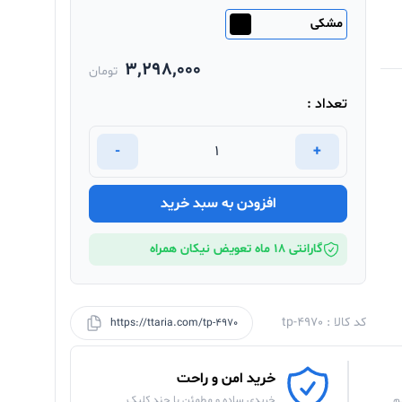
مشکی
3,298,000
تومان
تعداد :
-
+
افزودن به سبد خرید
گارانتی 18 ماه تعویض نیکان همراه
کد کالا : tp-4970
https://ttaria.com/tp-4970
خرید امن و راحت
م
خریدی ساده و مطمئن با چند کلیک