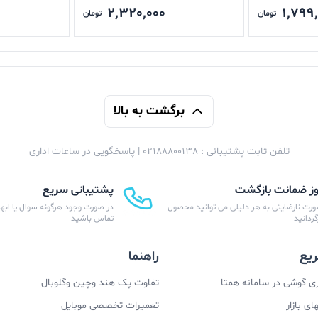
2,320,000
1,799
تومان
تومان
برگشت به بالا
تلفن ثابت پشتیبانی : 02188800138 | پاسخگویی در ساعات اداری
پشتیبانی سریع
ورت نارضایتی به هر دلیلی می توانید محصول
در صورت وجود هرگونه سوال یا ابهام
زگردانید
تماس باشید
یع
راهنما
 گوشی در سامانه همتا
تفاوت پک هند وچین وگلوبال
ی بازار
تعمیرات تخصصی موبایل