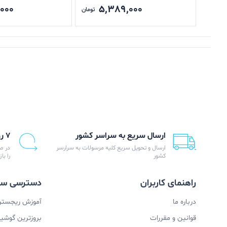
,000
5,389,000
تومان
ارسال سریع به سراسر کشور
۷ روز ضمانت بازگشت
ارسال و تحویل سریع کلیه مرسولات به سرارسر
در ص
کشور
را با
راهنمای کاربران
دسترسی سر
درباره ما
آموزش ریجستری
قوانین و مقررات
بروزترین گوشیها