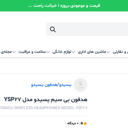
قیمت و موجودی بروزه ! خیالت راحت ...
و نظارتی
ماشین های اداری
لوازم خانگی
سلامت و مراقبت
مجله‌ی آ
یسیدو
/
هدفون یسیدو
هدفون بی سیم یسیدو مدل YSP27
YISIDOU WIRELESS HEADPHONES MODEL YSP27
5
0 دیدگاه