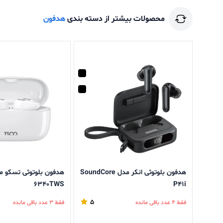
محصولات بیشتر از دسته بندی
هدفون
هدفون بلوتوثی انکر مدل SoundCore
6340TWS
P41i
5
فقط 4 عدد باقی مانده
فقط 3 عدد باقی مانده