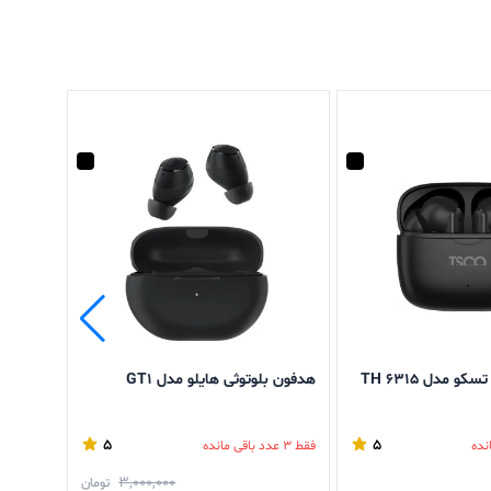
و مدل TH 6315
هدفون بلوتوثی هایلو مدل GT1
TCO
5
5
فقط 3 عدد باقی مانده
فقط 3 عدد باقی مانده
3,000,000
تومان