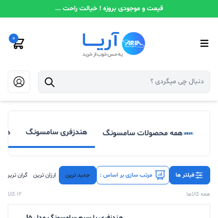
قیمت و موجودی بروزه ! خیالت راحت ...
0
هندزفری سامسونگ
هند
همه محصولات سامسونگ
فیلتر ها
مرتب سازی بر اساس :
جدید ترین
ارزان ترین
گران ترین
همه کالاها
12 کالا
هندزفری با سیم سامسونگ مدل J5