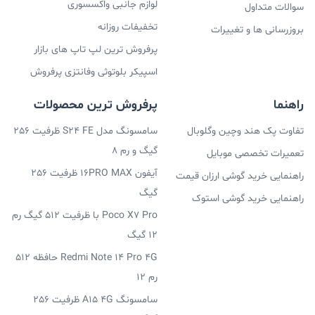
لوازم جانبی واکسسوری
سوالات متداول
تخفیفات روزانه
بروزرسانی ها و تغییرات
پرفروش ترین لپ تاپ های بازار
اسپیکر بلوتوثی وفانتزی پرفروش
راهنما
پرفروش ترین محصولات
تفاوت پک هند وچین وگلوبال
سامسونگ مدل S24 FE ظرفیت 256
گیگ و رم 8
تعمیرات تخصصی موبایل
آیفون 16PRO MAX ظرفیت 256
راهنمایی خرید گوشی ارزان قیمت
گیگ
راهنمایی خرید گوشی استوک
Poco X7 Pro با ظرفیت 512 گیگ رم
12 گیگ
Redmi Note 14 Pro 4G حافظه 512
رم 12
سامسونگ A15 4G ظرفیت 256