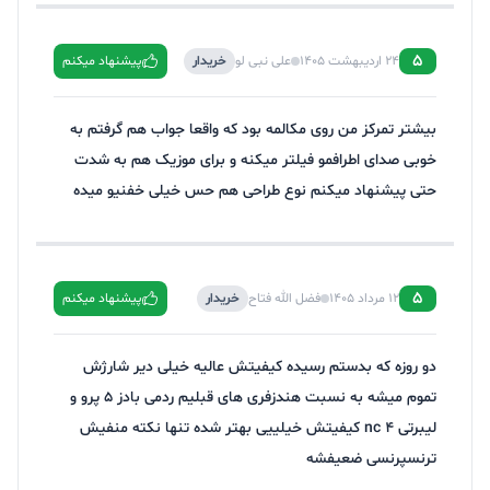
5
24 اردیبهشت 1405
علی نبی لو
خریدار
پیشنهاد میکنم
بیشتر تمرکز من روی مکالمه بود که واقعا جواب هم گرفتم به
خوبی صدای اطرافمو فیلتر میکنه و برای موزیک هم به شدت
حتی پیشنهاد میکنم نوع طراحی هم حس خیلی خفنیو میده
5
12 مرداد 1405
فضل الله فتاح
خریدار
پیشنهاد میکنم
دو روزه که بدستم رسیده کیفیتش عالیه خیلی دیر شارژش
تموم میشه به نسبت هندزفری های قبلیم ردمی بادز ۵ پرو و
لیبرتی ۴ nc کیفیتش خیلییی بهتر شده تنها نکته منفیش
ترنسپرنسی ضعیفشه