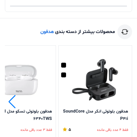
محصولات بیشتر از دسته بندی
هدفون
هدفون بلوتوثی انکر مدل SoundCore
هدفون بلوتوثی تسکو مدل TH
6340TWS
P41i
5
فقط 4 عدد باقی مانده
فقط 3 عدد باقی مانده