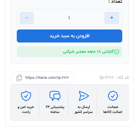
تعداد :
-
+
افزودن به سبد خرید
گارانتی 18 ماهه معتبر شرکتی
کد کالا : tp-4212
https://ttaria.com/tp-4212
ضمانت
ارسال به
پشتیبانی 24
خرید امن و
اصالت کالاها
سراسر کشور
ساعته
راحت