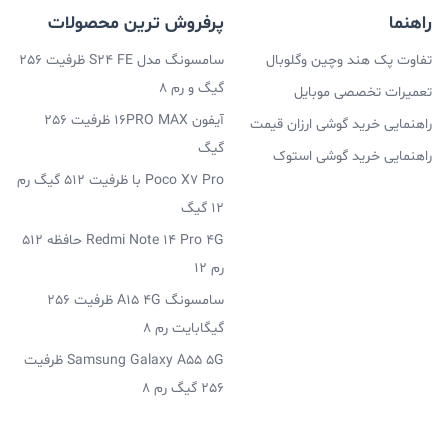
راهنما
پرفروش ترین محصولات
تفاوت پک هند وچین وگلوبال
سامسونگ مدل S24 FE ظرفیت 256
گیگ و رم 8
تعمیرات تخصصی موبایل
آیفون 16PRO MAX ظرفیت 256
راهنمایی خرید گوشی ارزان قیمت
گیگ
راهنمایی خرید گوشی استوک
Poco X7 Pro با ظرفیت 512 گیگ رم
12 گیگ
Redmi Note 14 Pro 4G حافظه 512
رم 12
سامسونگ A15 4G ظرفیت 256
گیگابایت رم 8
Samsung Galaxy A55 5G ظرفیت
256 گیگ رم 8