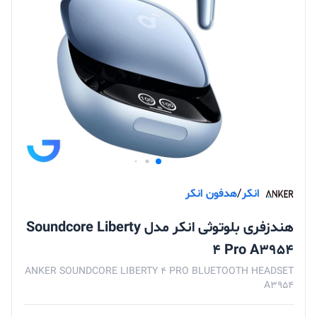
انکر
/
هدفون انکر
هندزفری بلوتوثی انکر مدل Soundcore Liberty
4 Pro A3954
ANKER SOUNDCORE LIBERTY 4 PRO BLUETOOTH HEADSET
A3954