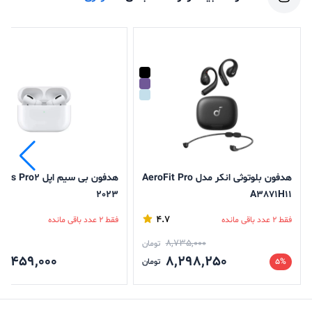
هدفون بلوتوثی انکر مدل AeroFit Pro
هدفون بی سیم اپل ro2
2023
A3871H11
4.7
فقط 2 عدد باقی مانده
فقط 2 عدد باقی مانده
8,735,000
تومان
9,459,000
8,298,250
5%
تومان