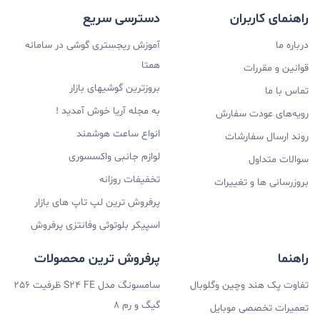
راهنمای کاربران
دسترسی سریع
درباره ما
آموزش ریجستری گوشی در سامانه
همتا
قوانین و مقررات
بروزترین گوشیهای بازار
تماس با ما
به مجله آریا خوش آمدید !
رویه‌های عودت سفارش
انواع ساعت هوشمند
روند ارسال سفارشات
لوازم جانبی واکسسوری
سوالات متداول
تخفیفات روزانه
بروزرسانی ها و تغییرات
پرفروش ترین لپ تاپ های بازار
اسپیکر بلوتوثی وفانتزی پرفروش
راهنما
پرفروش ترین محصولات
تفاوت پک هند وچین وگلوبال
سامسونگ مدل S24 FE ظرفیت 256
گیگ و رم 8
تعمیرات تخصصی موبایل