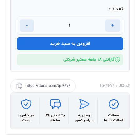
تعداد :
-
+
افزودن به سبد خرید
گارانتی 18 ماهه معتبر شرکتی
کد کالا : tp-4679
https://ttaria.com/tp-4679
ضمانت
ارسال به
پشتیبانی 24
خرید امن و
اصالت کالاها
سراسر کشور
ساعته
راحت