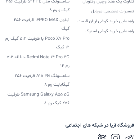
تفاوت پک هند وچین وگلوبال
سامسونگ مدل S24 FE ظرفیت 256
گیگ و رم 8
تعمیرات تخصصی موبایل
آیفون 16PRO MAX ظرفیت 256
راهنمایی خرید گوشی ارزان قیمت
گیگ
راهنمایی خرید گوشی استوک
Poco X7 Pro با ظرفیت 512 گیگ رم
12 گیگ
Redmi Note 14 Pro 4G حافظه 512
رم 12
سامسونگ A15 4G ظرفیت 256
گیگابایت رم 8
Samsung Galaxy A55 5G ظرفیت
256 گیگ رم 8
فروشگاه آریا در شبکه های اجتماعی