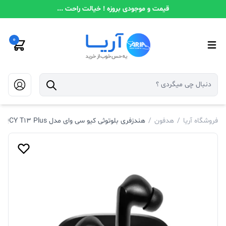
قیمت و موجودی بروزه ! خیالت راحت ...
0
فروشگاه آریا
/
هدفون
/
هندزفری بلوتوثی کیو سی وای مدل QCY T13 Plus