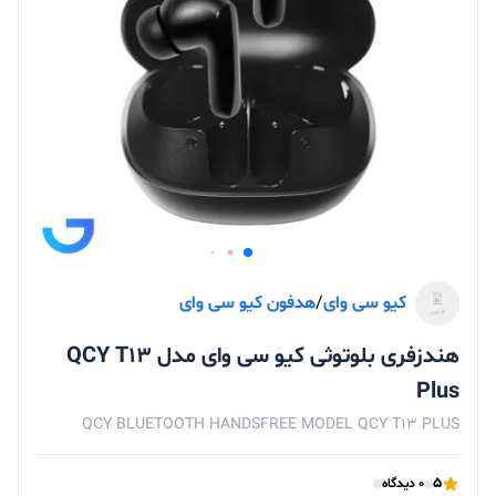
کیو سی وای
/
هدفون کیو سی وای
هندزفری بلوتوثی کیو سی وای مدل QCY T13
Plus
QCY BLUETOOTH HANDSFREE MODEL QCY T13 PLUS
5
0 دیدگاه