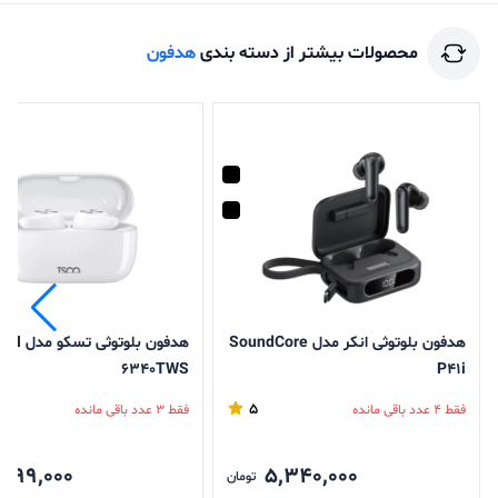
محصولات بیشتر از دسته بندی
هدفون
هدفون بلوتوثی انکر مدل SoundCore
هدفون بلوتوثی تسکو مدل TH
6340TWS
P41i
5
فقط 4 عدد باقی مانده
فقط 3 عدد باقی مانده
,799,000
5,340,000
تومان