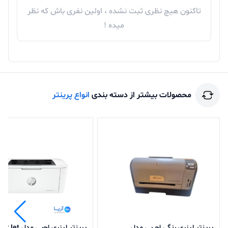
تاکنون هیچ نظری ثبت نشده ، اولین نفری باش که نظر
میده !
محصولات بیشتر از دسته بندی
انواع پرینتر
پرینتر لیزری رنگی اچ پی مدل
پرینتر لیزری اچ‌پی مد