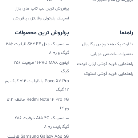
پرفروش ترین لپ تاپ های بازار
اسپیکر بلوتوثی وفانتزی پرفروش
راهنما
پرفروش ترین محصولات
تفاوت پک هند وچین وگلوبال
سامسونگ مدل S24 FE ظرفیت 256
گیگ و رم 8
تعمیرات تخصصی موبایل
آیفون 16PRO MAX ظرفیت 256
راهنمایی خرید گوشی ارزان قیمت
گیگ
راهنمایی خرید گوشی استوک
Poco X7 Pro با ظرفیت 512 گیگ رم
12 گیگ
Redmi Note 14 Pro 4G حافظه 512
رم 12
سامسونگ A15 4G ظرفیت 256
گیگابایت رم 8
Samsung Galaxy A55 5G ظرفیت