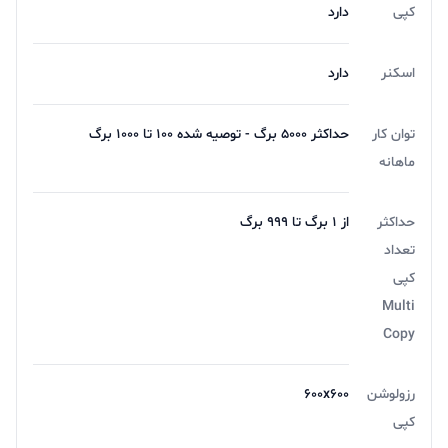
کپی
دارد
نیست. دقت اسکن اسناد رنگی نیز 600×600 dpi است که
برای یک پرینتر چند کاره کوچک، کافی بنظر می رسد.
اسکنر
دارد
توان کار
حداکثر 5000 برگ - توصیه شده 100 تا 1000 برگ
ماهانه
حداکثر
از 1 برگ تا 999 برگ
تعداد
کپی
Multi
Copy
رزولوشن
600x600
کپی