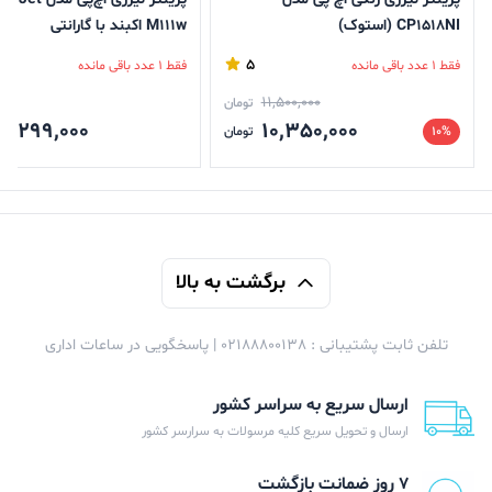
CP1518NI (استوک)
M111w اکبند با گارانتی
5
فقط 1 عدد باقی مانده
فقط 1 عدد باقی مانده
11,500,000
تومان
7,299,000
10,350,000
10%
تومان
برگشت به بالا
تلفن ثابت پشتیبانی : 02188800138 | پاسخگویی در ساعات اداری
ارسال سریع به سراسر کشور
ارسال و تحویل سریع کلیه مرسولات به سرارسر کشور
۷ روز ضمانت بازگشت