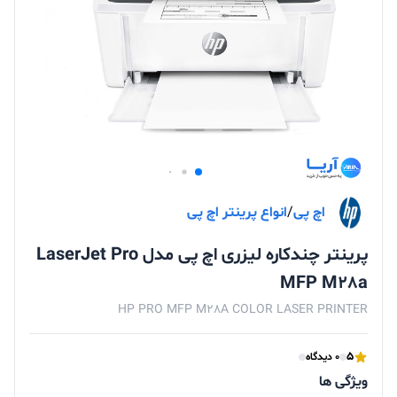
اچ پی
/
انواع پرینتر اچ پی
پرینتر چندکاره لیزری اچ پی مدل LaserJet Pro
MFP M28a
HP PRO MFP M28A COLOR LASER PRINTER
5
0 دیدگاه
ویژگی ها