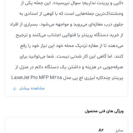
«کپی و پرینت نداریم؛ سوال نپرسید». این جمله یکی از
وحشتناک‌ترین جمله‌هایی است که با کوهی از اسنادی به
جلوی درب مغازه‌ای می‌روید و مواجهه می‌شود. بسیاری از افراد
از خرید دستگاه پرینتر یا فتوکپی اجتناب می‌کنند و ترجیح
می‌دهند تا از مغازه نزدیک محله خود این نیاز خود را رفع
کنند. اما گاهی این کار شدنی نیست. شما می‌توانید برای
صرفه‌جویی در هزینه و داشتن یک دستگاه دائم در منزل از
پرینتر چندکاره لیزری اچ پی مدل LaserJet Pro MFP M28a
استفاده کنید. این دستگاه به صورت همزمان سه کار پرینت،
مشاهده بیشتر
اسکن و کپی را انجام می‌دهد و شما را از این سه مورد ضروری
بی نیاز می‌کند. این مدل اچ پی دارای چاپ لیزری است که
ویژگی های فنی محصول
تنها یک رنگ را چاپ می‌کند. یک رنگ چاپ کردن از جهاتی
سایز
A4
برای شما به‌صرفه تمام می‌شود زیرا دیگر مجبور به خرید چند