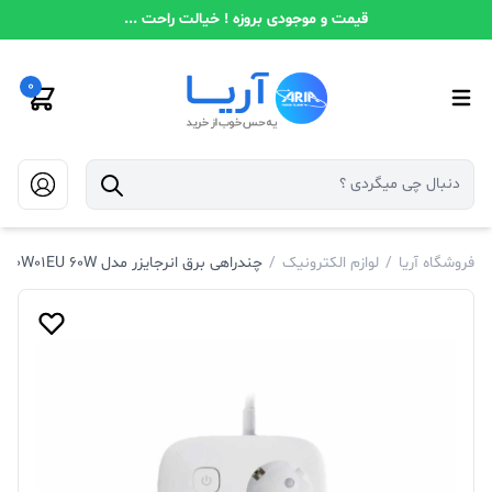
قیمت و موجودی بروزه ! خیالت راحت ...
0
فروشگاه آریا
/
لوازم الکترونیک
/
چندراهی برق انرجایزر مدل EPB3250W01EU 60W