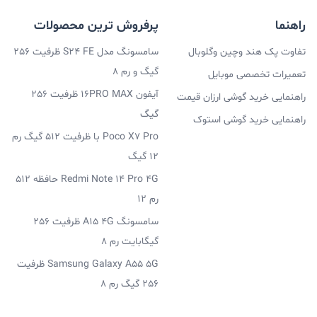
راهنما
پرفروش ترین محصولات
تفاوت پک هند وچین وگلوبال
سامسونگ مدل S24 FE ظرفیت 256
گیگ و رم 8
تعمیرات تخصصی موبایل
آیفون 16PRO MAX ظرفیت 256
راهنمایی خرید گوشی ارزان قیمت
گیگ
راهنمایی خرید گوشی استوک
Poco X7 Pro با ظرفیت 512 گیگ رم
12 گیگ
Redmi Note 14 Pro 4G حافظه 512
رم 12
سامسونگ A15 4G ظرفیت 256
گیگابایت رم 8
Samsung Galaxy A55 5G ظرفیت
256 گیگ رم 8