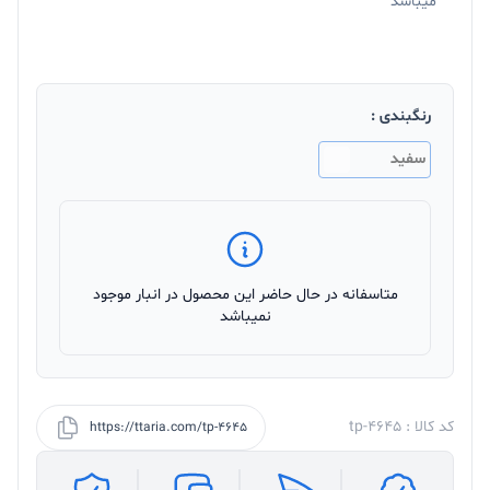
میباشد
رنگبندی :
سفید
متاسفانه در حال حاضر این محصول در انبار موجود
نمیباشد
کد کالا : tp-4645
https://ttaria.com/tp-4645