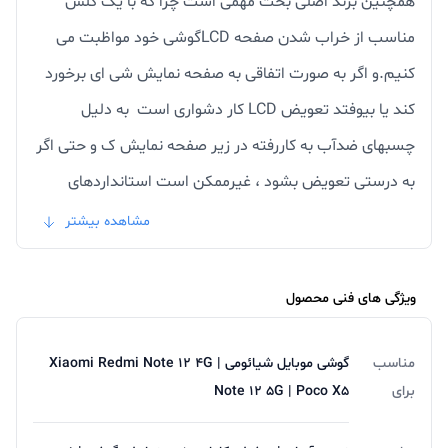
همچنین برند اصلی بحث مهمی است چرا که با یک گلس
مناسب از خراب شدن صفحه LCDگوشی خود مواظبت می
کنیم.و اگر به صورت اتفاقی به صفحه نمایش شی ای برخورد
کند یا بیوفتد تعویض LCD کار دشواری است به دلیل
چسبهای ضدآب به کاررفته در زیر صفحه نمایش ک و حتی اگر
به درستی تعویض بشود ، غیرممکن است استانداردهای
ضدآب و رطوبت آن مانند روز اول از نفوذ رطوبت به
مشاهده بیشتر
مادربردگوشی جلوگیری کند.پس بهترین راه حل و ارزانترین
راهکار استفاده از یک گلس یا محافظ صفحه نمایش است.
ویژگی های فنی محصول
استفاده از گلس خوب برای گوشی با ویژگی هایی نظیر سختی
یا تمپرد بالا ، تحمل 2.5 کیلوگرم از فاصله 35 سانتی متری و
مناسب
گوشی موبایل شیائومی Xiaomi Redmi Note 12 4G |
برای
Note 12 5G | Poco X5
ساخته شده از شیشه حرارت دیده و مقاوم میباشد.