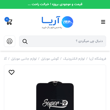
قیمت و موجودی بروزه ! خیالت راحت ...
0
فروشگاه آریا
/
لوازم الکترونیک
/
گوشی موبایل
/
لوازم جانبی موبایل
/
گلس 