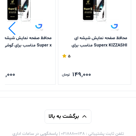
محافظ صفحه نمایش شیشه ای
محافظ صفحه نمایش شیشه ای
Superx KIZZASHI مناسب برای
Super x مناسب برای گوشی
گوشی های سامسونگ سری s
سامسونگ
5
49,000
149,000
تومان
برگشت به بالا
تلفن ثابت پشتیبانی : 02188800138 | پاسخگویی در ساعات اداری