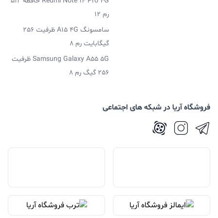
Redmi Note 14 Pro 4G حافظه 512
رم 12
سامسونگ A15 4G ظرفیت 256
گیگابایت رم 8
Samsung Galaxy A55 5G ظرفیت
256 گیگ رم 8
فروشگاه آریا در شبکه های اجتماعی