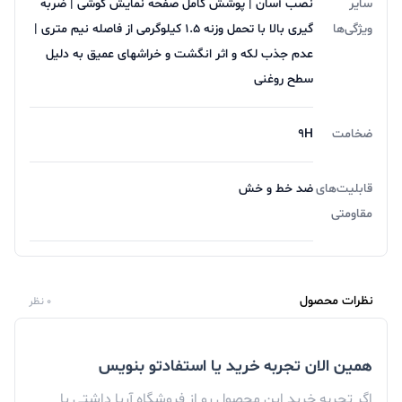
سایر
نصب آسان | پوشش کامل صفحه نمایش گوشی | ضربه
ویژگی‌ها
گیری بالا با تحمل وزنه 1.5 کیلوگرمی از فاصله نیم متری |
عدم جذب لکه و اثر انگشت و خراشهای عمیق به دلیل
سطح روغنی
ضخامت
9H
قابلیت‌های
ضد خط و خش
مقاومتی
نظرات محصول
0 نظر
فروش
لوازم جانبی موبایل
با پایین ترین قیمت در فروشگاه
همین الان تجربه خرید یا استفادتو بنویس
اینترنتی آریا
اگر تجربه خرید این محصول رو از فروشگاه آریا داشتی یا