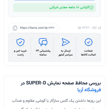
گارانتی 18 ماهه معتبر شرکتی
کد کالا : tp-1362
https://ttaria.com/tp-1362
ضمانت
ارسال به
پشتیبانی 24
خرید امن و
اصالت کالاها
سراسر کشور
ساعته
راحت
بررسی محافظ صفحه نمایش SUPER-D در
فروشگاه آریا
این روزها داشتن یک گلس سازگار با گوشی, مقاوم و ضدآب