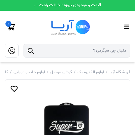
قیمت و موجودی بروزه ! خیالت راحت ...
0
فروشگاه آریا
/
لوازم الکترونیک
/
گوشی موبایل
/
لوازم جانبی موبایل
/
گلس 