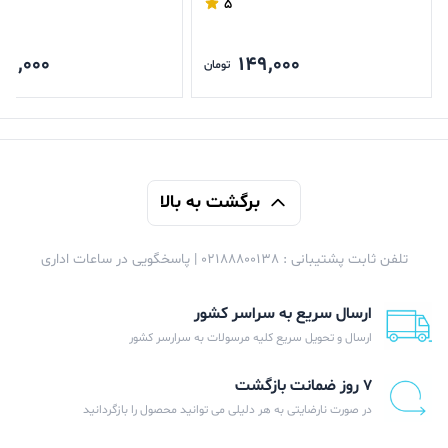
5
49,000
149,000
تومان
برگشت به بالا
تلفن ثابت پشتیبانی : 02188800138 | پاسخگویی در ساعات اداری
ارسال سریع به سراسر کشور
ارسال و تحویل سریع کلیه مرسولات به سرارسر کشور
۷ روز ضمانت بازگشت
در صورت نارضایتی به هر دلیلی می توانید محصول را بازگردانید