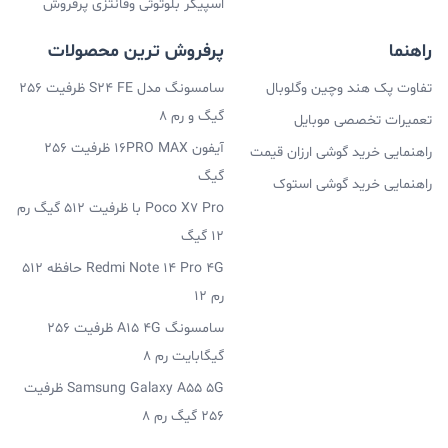
اسپیکر بلوتوثی وفانتزی پرفروش
راهنما
پرفروش ترین محصولات
تفاوت پک هند وچین وگلوبال
سامسونگ مدل S24 FE ظرفیت 256
گیگ و رم 8
تعمیرات تخصصی موبایل
آیفون 16PRO MAX ظرفیت 256
راهنمایی خرید گوشی ارزان قیمت
گیگ
راهنمایی خرید گوشی استوک
Poco X7 Pro با ظرفیت 512 گیگ رم
12 گیگ
Redmi Note 14 Pro 4G حافظه 512
رم 12
سامسونگ A15 4G ظرفیت 256
گیگابایت رم 8
Samsung Galaxy A55 5G ظرفیت
256 گیگ رم 8