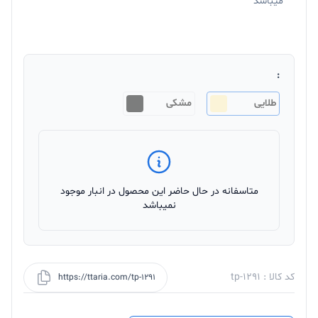
میباشد
:
طلایی
مشکی
متاسفانه در حال حاضر این محصول در انبار موجود
نمیباشد
کد کالا : tp-1291
https://ttaria.com/tp-1291