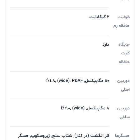
ظرفیت
6 گیگابایت
حافظه رم
جایگاه
دارد
کارت
حافظه
دوربین
50 مگاپیکسل, f/1.8, (wide), PDAF
اصلی
دوربین
8 مگاپیکسل, f/2.0, (wide)
سلفی
حسگرها
اثر انگشت (در کنار), شتاب سنج, ژیروسکوپ, حسگر