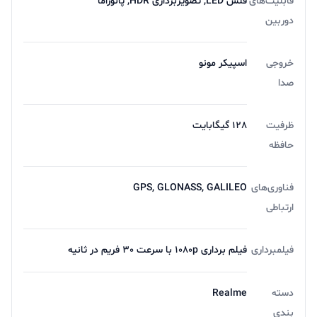
قابلیت‌های
فلش LED, تصویربرداری HDR, پانوراما
دوربین
خروجی
اسپیکر مونو
صدا
ظرفیت
128 گیگابایت
حافظه
فناوری‌های
GPS, GLONASS, GALILEO
ارتباطی
فیلمبرداری
فیلم برداری 1080p با سرعت 30 فریم در ثانیه
دسته
Realme
بندی