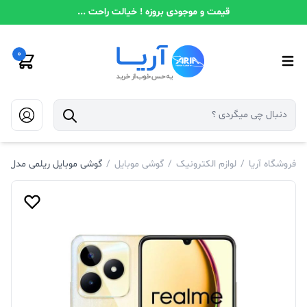
قیمت و موجودی بروزه ! خیالت راحت ...
0
فروشگاه آریا
/
لوازم الکترونیک
/
گوشی موبایل
/
گوشی موبایل ریلمی مدل Realme C53 RMX3760 NFC دو سیم کارت ظرفیت 128 رم 6 گیگابایت