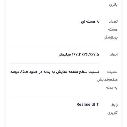
نیز ۲۰:۹ است. طبق مشخصات اعلام شده، رزولوشن این
باتری
صفحه نمایش 720x1600 پیکسل است که به عمق پیکسل
تعداد
8 هسته ای
۲۶۰ پیکسل بر اینچ منتهی می‌شود. روشنایی صفحه نمایش
هسته
نیز برابر با ۵۶۰ نیت اعلام شده که برای استفاده روزمره در
پردازشگر
اغلب اوقات مناسب است اما نمی‌توانید به راحتی در فضای
ابعاد
167.3x76.7x7.5 میلیمتر
آزاد و نور زیاد با گوشی خودتان کار کنید.
نسبت
نسبت سطح صفحه نمایش به بدنه در حدود 85.5 درصد
صفحه‌نمایش
به بدنه
نکته‌ای که در مورد این صفحه نمایش نظر ما را به خود جلب
رابط
Realme UI T
کرد، نرخ نوسازی بالاتر از متوسط آن بود. صفحه نمایش این
کاربری
گوشی از نرخ نوسازی ۹۰ هرتز بهره می‌برد که باعث می‌شود
تجربه استفاده از گوشی روان‌تر باشد و انیمیشن‌های مختلف