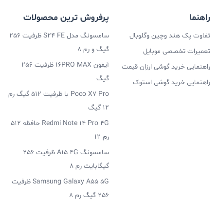
راهنما
پرفروش ترین محصولات
تفاوت پک هند وچین وگلوبال
سامسونگ مدل S24 FE ظرفیت 256
گیگ و رم 8
تعمیرات تخصصی موبایل
آیفون 16PRO MAX ظرفیت 256
راهنمایی خرید گوشی ارزان قیمت
گیگ
راهنمایی خرید گوشی استوک
Poco X7 Pro با ظرفیت 512 گیگ رم
12 گیگ
Redmi Note 14 Pro 4G حافظه 512
رم 12
سامسونگ A15 4G ظرفیت 256
گیگابایت رم 8
Samsung Galaxy A55 5G ظرفیت
256 گیگ رم 8