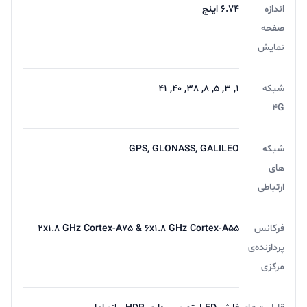
در بخش باتری اما ریلمی انتخاب بسیار خوبی برای این گوشی
اندازه
6.74 اینچ
هوشمند میان‌رده داشته و حضور باتری با میزان ظرفیت ۵۰۰۰
صفحه
نمایش
میلی‌آمپر‌ساعت سبب شده تا این گوشی به ازای هر بار شارژ
صد درصدی در حالت استفاده معمولی، زمان آماده به‌کار
شبکه
1, 3, 5, 8, 38, 40, 41
نزدیک به دو روز را ارائه کند. پشتیبانی از فناوری شارژ سریع
4G
۳۳ وات هم امکان شارژ صفر تا ۵۰ درصدی را در مدت زمان
۳۱ دقیقه دارد.
شبکه
GPS, GLONASS, GALILEO
های
فروش لوازم جانبی لپ تاپ و موبایل با پایین ترین قیمت در
ارتباطی
فروشگاه اینترنتی آریا
برای خرید
گوشی موبایل ریلمی C53
یا سایر محصولات از
فرکانس
2x1.8 GHz Cortex-A75 & 6x1.8 GHz Cortex-A55
فروشگاه اینترنتی آریا با مشاورین فروش ما در تماس باشید.
پردازنده‌ی
مرکزی
تجربه یه حس خوب از خرید ツ