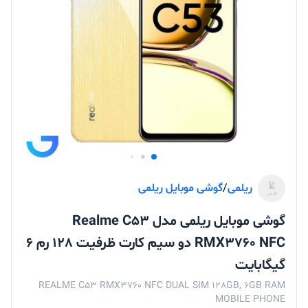
ریلمی
/
گوشی موبایل ریلمی
گوشی موبایل ریلمی مدل Realme C53
RMX3760 NFC دو سیم کارت ظرفیت 128 رم 6
گیگابایت
REALME C53 RMX3760 NFC DUAL SIM 128GB, 6GB RAM
MOBILE PHONE