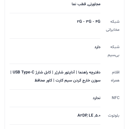
مجاورتی, قطب نما
شبکه
2G - 3G - 4G
مخابراتی
شبکه
دارد
بی‌سیم
اقلام
دفترچه‌ راهنما | آداپتور شارژر | کابل شارژ USB Type-C |
همراه
سوزن خارج کردن سیم کارت | کاور محافظ
NFC
ندارد
بلوتوث
5.0, A2DP, LE