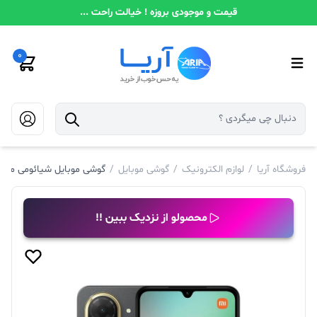
قیمت و موجودی بروزه ! خیالت راحت ...
0
فروشگاه آریا
/
لوازم الکترونیک
/
گوشی موبایل
/
گوشی موبایل شیائومی مدل Redmi A5 دو سیم کارت ظرفیت 64 گیگابایت و رم 3 گیگاب
محصولو از نزدیک ببین !!