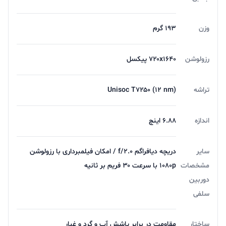
وزن
193 گرم
رزولوشن
۷۲۰x۱۶۴۰ پیکسل
تراشه
Unisoc T۷۲۵۰ (۱۲ nm)
اندازه
۶.۸۸ اینچ
سایر
دریچه دیافراگم f/۲.۰ / امکان فیلمبرداری با رزولوشن
مشخصات
۱۰۸۰p با سرعت ۳۰ فریم بر ثانیه
دوربین
سلفی
ساختار
مقاومت در برابر پاشش آب و گرد و غبار