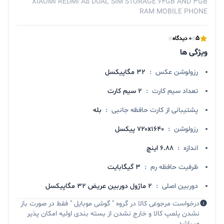
XIAOMI REDMI A5 DUAL SIM STORAGE 64GB AND 3GB
RAM MOBILE PHONE
5
0 دیدگاه
ویژگی ها
رزولوشن عکس
:
۳۲ مگاپیکسل
تعداد سیم کارت
:
2 سیم کارت
پشتیبانی از کارت حافظه جانبی
:
بله
رزولوشن
:
۷۲۰x۱۶۴۰ پیکسل
اندازه
:
۶.۸۸ اینچ
ظرفیت حافظه رم
:
3 گیگابایت
دوربین اصلی
:
۲ ماژول دوربین عریض ۳۲ مگاپیکسل
درخواست مرجوعی کالا در گروه " گوشی موبایل " فقط در صورت باز
نشدن پلمپ کالا و خارج نشدن از بسته بندی اولیه امکان پذیر
میباشد