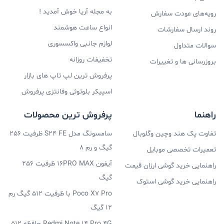
به مجله آریا خوش آمدید !
رویه‌های عودت سفارش
انواع ساعت هوشمند
روند ارسال سفارشات
لوازم جانبی واکسسوری
سوالات متداول
تخفیفات روزانه
بروزرسانی ها و تغییرات
پرفروش ترین لپ تاپ های بازار
اسپیکر بلوتوثی وفانتزی پرفروش
راهنما
پرفروش ترین محصولات
تفاوت پک هند وچین وگلوبال
سامسونگ مدل S24 FE ظرفیت 256
گیگ و رم 8
تعمیرات تخصصی موبایل
آیفون 16PRO MAX ظرفیت 256
راهنمایی خرید گوشی ارزان قیمت
گیگ
راهنمایی خرید گوشی استوک
Poco X7 Pro با ظرفیت 512 گیگ رم
12 گیگ
Redmi Note 14 Pro 4G حافظه 512