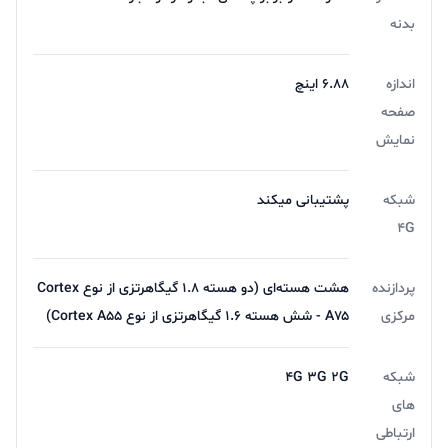
بدنه
اندازه
۶.۸۸ اینچ
صفحه
نمایش
شبکه
پشتیبانی میکند
4G
پردازنده
هشت هسته‌ای (دو هسته ۱.۸ گیگاهرتزی از نوع Cortex
مرکزی
A۷۵ - شش هسته ۱.۶ گیگاهرتزی از نوع Cortex A۵۵)
شبکه
۴G ۳G ۲G
های
ارتباطی