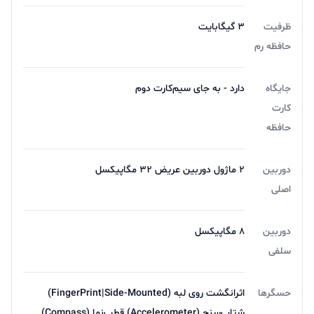
ظرفیت
3 گیگابایت
حافظه رم
جایگاه
دارد - به جای سیم‌کارت دوم
کارت
حافظه
دوربین
۲ ماژول دوربین عریض ۳۲ مگاپیکسل
اصلی
دوربین
۸ مگاپیکسل
سلفی
حسگرها
اثرانگشت روی لبه (FingerPrint|Side-Mounted)
شتاب‌سنج (Accelerometer) قطب‌نما (Compass)