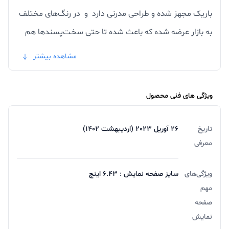
باریک مجهز شده و طراحی مدرنی دارد و در رنگ‌های مختلف
به بازار عرضه شده که باعث شده تا حتی سخت‌پسندها هم
برای خرید آن وسوسه شوند. علاوه بر این، رقابتی بودن قیمت
مشاهده بیشتر
گوشی شیائومی نوت 12s در کنار ویژگی‌های فنی خوبی که ارائه
می‌کند، توجه بسیاری از افراد را به این تلفن هوشمند جلب
ویژگی های فنی محصول
کرده است. برای
خرید گوشی شیائومی
با بهترین قیمت بازار
فروشگاه آریا را به دوستان خودمعرفی کنید.
تاریخ
26 آوریل 2023 (اردیبهشت 1402)
معرفی
ویژگی‌های
سایز صفحه نمایش : 6.43 اینچ
مهم
طراحی و کیفیت ساخت شیائومی نوت ۱۲ اس مهمانند
صفحه
محصولات نسل قبلی، شیائومی نوت 12s هم به نمایشگری
نمایش