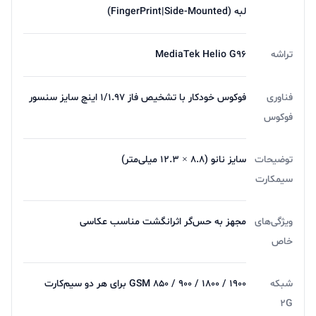
لبه (FingerPrint|Side-Mounted)
تراشه
MediaTek Helio G96
فناوری
فوکوس خودکار با تشخیص فاز 1/1.97 اینچ سایز سنسور
فوکوس
توضیحات
سایز نانو (۸.۸ × ۱۲.۳ میلی‌متر)
سیمکارت
ویژگی‌های
مجهز به حس‌گر اثرانگشت مناسب عکاسی
خاص
شبکه
GSM ۸۵۰ / ۹۰۰ / ۱۸۰۰ / ۱۹۰۰ برای هر دو سیم‌کارت
2G