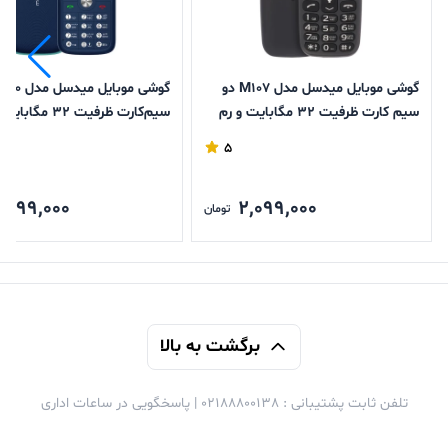
گوشی موبایل میدسل مدل M107 دو
سیم کارت ظرفیت 32 مگابایت و رم
سیم‌کارت ظرفیت 32 مگ
32 مگابایت
32 مگابایت
5
,599,000
2,099,000
تومان
برگشت به بالا
تلفن ثابت پشتیبانی : 02188800138 | پاسخگویی در ساعات اداری