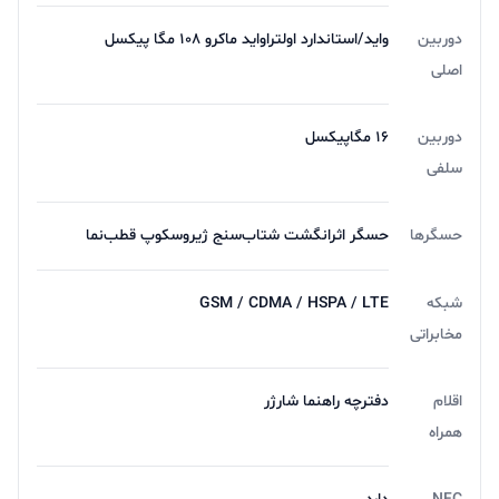
دوربین
واید/استاندارد اولتراواید ماکرو 108 مگا پیکسل
اصلی
دوربین
16 مگاپیکسل
سلفی
حسگرها
حسگر اثرانگشت شتاب‌سنج ژیروسکوپ قطب‌نما
شبکه
GSM / CDMA / HSPA / LTE
مخابراتی
اقلام
دفترچه‌ راهنما شارژر
همراه