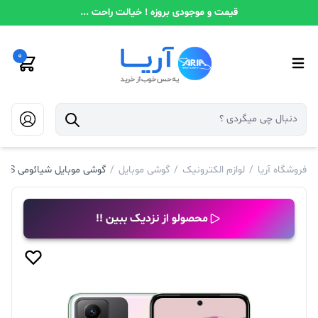
قیمت و موجودی بروزه ! خیالت راحت ...
0
فروشگاه آریا
/
لوازم الکترونیک
/
گوشی موبایل
/
گوشی موبایل شیائومی Xiaomi Redmi Note 12S ظرفیت 256 گیگابایت رم 8 گیگابایت پک گلوبال
محصولو از نزدیک ببین !!