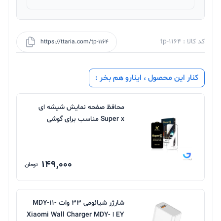
کد کالا : tp-1164
https://ttaria.com/tp-1164
کنار این محصول ، اینارو هم بخر :
محافظ صفحه نمایش شیشه ای
Super x مناسب برای گوشی
شیائومی
149,000
تومان
شارژر شیائومی 33 وات MDY-11-
EY ا Xiaomi Wall Charger MDY-