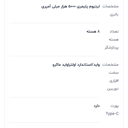
است؛ این تراشه به پردازنده‌ای هشت هسته‌ای با پردازشگر
مشخصات
لیتیوم پلیمری 5000 هزار میلی آمپری
گرافیکی Mali-G57 MC2 مجهز شده و در کنار 6 تا 8
باتری
گیگابایت رم و 64 تا 256 گیگابایت حافظه داخلی، سرعتی بالا
تعداد
8 هسته
در پردازش اطلاعات را به کاربران هدیه خواهد کرد. مسئله
هسته
دیگری که شیائومی نوت 12s را از محصولات مشابه خود
پردازشگر
متمایز می‌کند، استفاده از سنسور 108 مگاپیکسلی اصلی با
لنز عریض به عنوان دوربین اصلی است؛ این دوربین با فناوری
مشخصات
واید/استاندارد اولتراواید ماکرو
سخت
فوکوس خودکار مبتنی بر تشخیص فاز هم همراه شده و
افزاری
می‌تواند تصاویری با کیفیت بالا را ثبت کند. در بخش پشتی،
دوربین
یک دوربین 8 مگاپیکسلی فوق عریض و یک دوربین 2
مگاپیکسلی ماکرو هم تعبیه شده است تا در شرایط مختلف،
پورت
دارد
Type-C
سراغ آنها بروید. سلفی‌بازان هم می‌توانند روی دوربین جلویی
16 مگاپیکسلی با توانایی ضبط ویدیوهای 1080p حساب باز