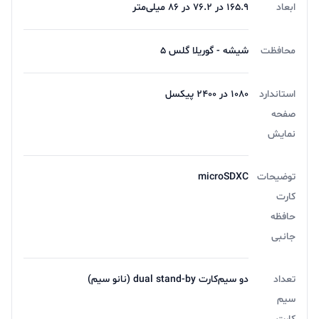
ابعاد
165.9 در 76.2 در 86 میلی‌متر
کنند. سایر ویژگی‌ها شیائومی redmi note 12s
محافظت
شیشه - گوریلا گلس 5
استاندارد
1080 در 2400 پیکسل
صفحه
ردمی نوت 12 اس به یک باتری 5 هزار میلی‌آمپر ساعتی با
نمایش
پشتیبانی از فناوری شارژ سریع 33 وات مجهز شده است تا
علاوه بر امکان‌پذیر کردن استفاده از گوشی در طولانی‌مدت،
توضیحات
microSDXC
ظرف مدت زمانی کوتاه قادر به شارژ آن نیز باشید. اندروید 13
کارت
حافظه
و رابط کاربری MIUI 14، سیستم نرم‌افزاری این گوشی را
جانبی
تشکیل می‌دهند؛ خوشبختانه، خریداران در آینده می‌توانند
آپدیت‌های نرم‌افزاری مختلف را نیز دریافت کنند. از دیگر
تعداد
دو سیم‌کارت dual stand-by (نانو سیم)
ویژگی‌های قابل توجه در مورد گوشی Redmi Note 12s
سیم