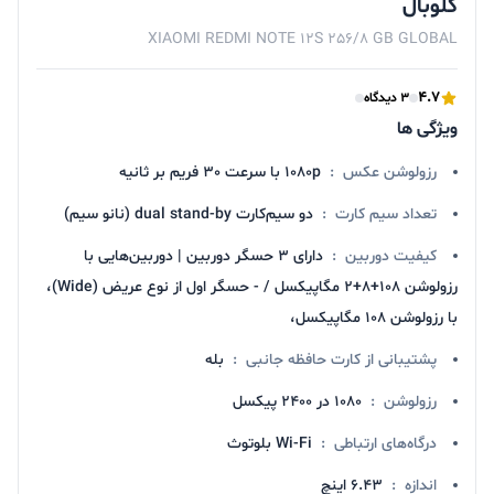
گلوبال
XIAOMI REDMI NOTE 12S 256/8 GB GLOBAL
4.7
3 دیدگاه
ویژگی ها
رزولوشن عکس
:
1080p با سرعت 30 فریم بر ثانیه
تعداد سیم کارت
:
دو سیم‌کارت dual stand-by (نانو سیم)
کیفیت دوربین
:
دارای ۳ حسگر دوربین | دوربین‌هایی با
رزولوشن ۱۰۸+۸+۲ مگاپیکسل / - حسگر اول از نوع عریض (Wide)،
با رزولوشن ۱۰۸ مگاپیکسل،
پشتیبانی از کارت حافظه جانبی
:
بله
رزولوشن
:
1080 در 2400 پیکسل
درگاه‌های ارتباطی
:
Wi-Fi بلوتوث
اندازه
:
6.43 اینچ