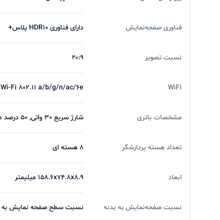
پردازنده Google Pixel 6
فناوری صفحه‌نمایش
دارای فناوری HDR10 پلاس+
نسبت تصویر
۲۰:۹
پردازنده این گوشی از پردازنده ۵ نانومتری Google Tensor بهره مند هستند.
WiFi
Wi-Fi 802.11 a/b/g/n/ac/6e, باند دوگانه, Wi-Fi Direct, هات اسپات
حافظه Google Pixel 6
مشخصات باتری
شارژ سریع 30 واتی, 50 درصد در 30 دقیقه (advertised) شارژ سریع بی سیم 21 واتی شارژ بی سیم معکوس USB Power Delivery 3.0
تعداد هسته پردازشگر
8 هسته ای
ابعاد
158.6x74.8x8.9 میلیمتر
نسبت صفحه‌نمایش به بدنه
نسبت سطح صفحه نمایش به بدنه در 
گیگابایت حافظه داخلی روانه بازار کرده است. و این گوشی از کارت 