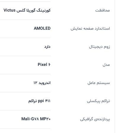
باتری Google Pixel 6
محافظت
کورنینگ گوریلا گلس Victus
استاندارد صفحه نمایش
AMOLED
زوم دیجیتال
دارد
گوشی گوگل پیکسل ۶ از یک باتری با ظرفیت ۴۶۱۴ میلی آمپر ساعت . که با توجه به نتایج تست ها میتوان متوجه شد این بارتی دارای عمر طولانی است.
مدل
Pixel 6
سیستم عامل
اندروید 12
تراکم پیکسلی
411 ppi تراکم
فروش
لوازم جانبی لپ تاپ
و
موبایل
با پایین ترین ق
برای خرید
گوشی موبایل گوگل پیکسل مدل Google Pixel 6 5G
پردازنده‌ی گرافیکی
Mali-G78 M‍P20
تجربه یه حس خوب از خرید ツ