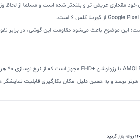
ت به نسل های قبلی خود مقداری عریض تر و بلندتر شده است و مسلما از 
نرخ نوسازی نمایشگر این گوشی می‌تواند حداقل به ۱ هرتز برسد و به همین دلیل امکان بکا
 همیشه روشن یا always-on-display قابلیتی است که به موجب آن می‌توانید همیشه ز
ردن نمایشگر گوشی ندارید.