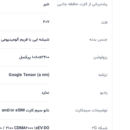
پشتیبانی از کارت حافظه جانبی
خیر
وزن
207
جنس بدنه
شیشه ایی با فریم آلومینیومی
رزولوشن
1080x2400 پیکسل
تراشه
Google Tensor (5 nm)
رادیو
ندارد
توضیحات سیمکارت
نانو سیم کارت and/or eSIM
شبکه 2G
900 / 2100 CDMA2000 1xEV-DO