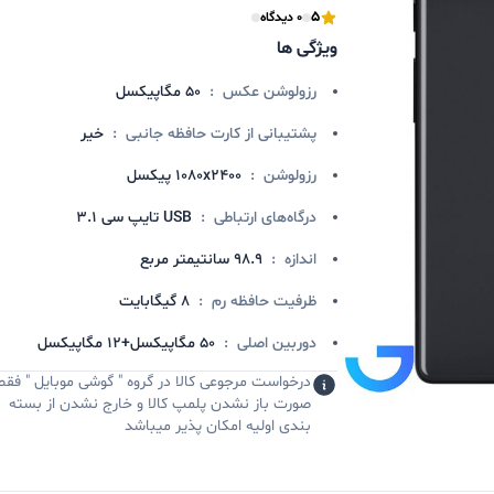
5
0 دیدگاه
ویژگی ها
رزولوشن عکس
:
۵۰ مگاپیکسل
پشتیبانی از کارت حافظه جانبی
:
خیر
رزولوشن
:
1080x2400 پیکسل
درگاه‌های ارتباطی
:
USB تایپ سی 3.1
اندازه
:
98.9 سانتیمتر مربع
ظرفیت حافظه رم
:
8 گیگابایت
دوربین اصلی
:
50 مگاپیکسل+12 مگاپیکسل
درخواست مرجوعی کالا در گروه " گوشی موبایل " فقط
صورت باز نشدن پلمپ کالا و خارج نشدن از بسته
بندی اولیه امکان پذیر میباشد