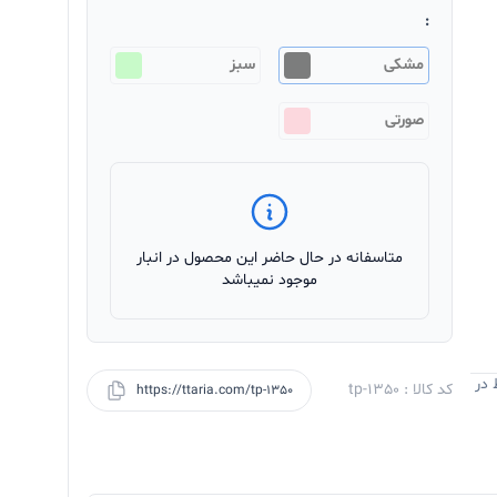
:
مشکی
سبز
صورتی
متاسفانه در حال حاضر این محصول در انبار
موجود نمیباشد
 در
کد کالا : tp-1350
https://ttaria.com/tp-1350