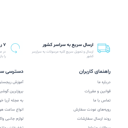
ارسال سریع به سراسر کشور
۷ روز ضمانت بازگشت
ارسال و تحویل سریع کلیه مرسولات به سرارسر
در ص
کشور
را با
راهنمای کاربران
دسترسی سر
درباره ما
آموزش ریجستری
قوانین و مقررات
بروزترین گوشیها
تماس با ما
به مجله آریا خ
رویه‌های عودت سفارش
انواع ساعت ه
روند ارسال سفارشات
لوازم جانبی و
سوالات متداول
تخفیفات روزانه