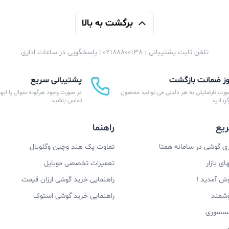
برگشت به بالا
تلفن ثابت پشتیبانی : 02188800138 | پاسخگویی در ساعات اداری
پشتیبانی سریع
ورت نارضایتی به هر دلیلی می توانید محصول
در صورت وجود هرگونه سوال یا ابهام
زگردانید
تماس باشید
یع
راهنما
 گوشی در سامانه همتا
تفاوت پک هند وچین وگلوبال
ی بازار
تعمیرات تخصصی موبایل
وش آمدید !
راهنمایی خرید گوشی ارزان قیمت
وشمند
راهنمایی خرید گوشی استوک
اکسسوری