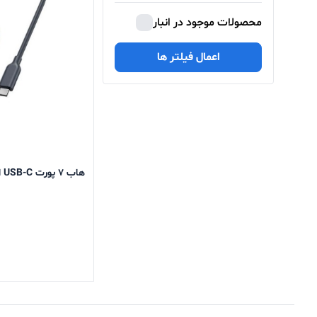
محصولات موجود در انبار
اعمال فیلتر ها
هاب 7 پورت USB-C انکر مدل A8352