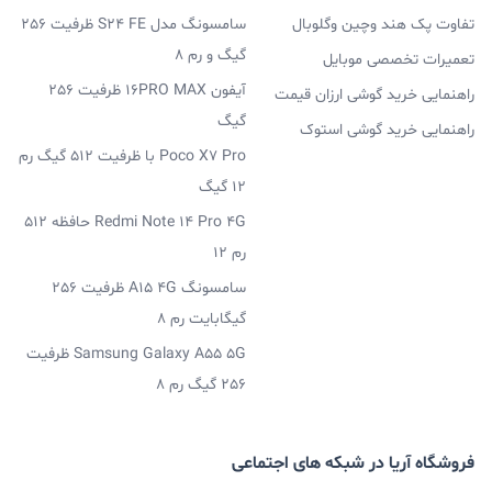
تفاوت پک هند وچین وگلوبال
سامسونگ مدل S24 FE ظرفیت 256
گیگ و رم 8
تعمیرات تخصصی موبایل
آیفون 16PRO MAX ظرفیت 256
راهنمایی خرید گوشی ارزان قیمت
گیگ
راهنمایی خرید گوشی استوک
Poco X7 Pro با ظرفیت 512 گیگ رم
12 گیگ
Redmi Note 14 Pro 4G حافظه 512
رم 12
سامسونگ A15 4G ظرفیت 256
گیگابایت رم 8
Samsung Galaxy A55 5G ظرفیت
256 گیگ رم 8
فروشگاه آریا در شبکه های اجتماعی