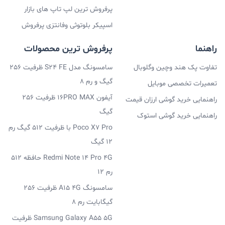
پرفروش ترین لپ تاپ های بازار
اسپیکر بلوتوثی وفانتزی پرفروش
راهنما
پرفروش ترین محصولات
تفاوت پک هند وچین وگلوبال
سامسونگ مدل S24 FE ظرفیت 256
گیگ و رم 8
تعمیرات تخصصی موبایل
آیفون 16PRO MAX ظرفیت 256
راهنمایی خرید گوشی ارزان قیمت
گیگ
راهنمایی خرید گوشی استوک
Poco X7 Pro با ظرفیت 512 گیگ رم
12 گیگ
Redmi Note 14 Pro 4G حافظه 512
رم 12
سامسونگ A15 4G ظرفیت 256
گیگابایت رم 8
Samsung Galaxy A55 5G ظرفیت