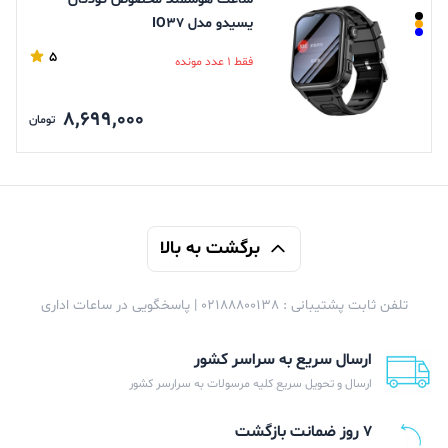
یسیدو مدل IO37
5
فقط 1 عدد مونده
8,699,000
تومان
برگشت به بالا
تلفن ثابت پشتیبانی : 02188800138 | پاسخگویی در ساعات اداری
ارسال سریع به سراسر کشور
ارسال و تحویل سریع کلیه مرسولات به سرارسر کشور
۷ روز ضمانت بازگشت