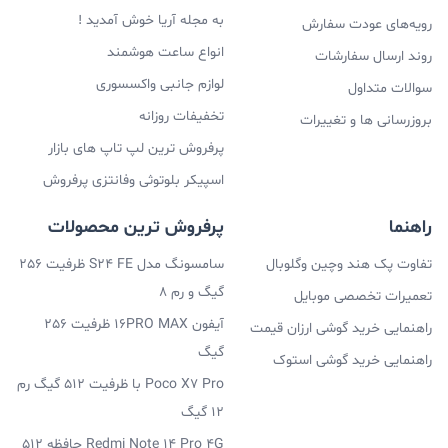
به مجله آریا خوش آمدید !
رویه‌های عودت سفارش
انواع ساعت هوشمند
روند ارسال سفارشات
لوازم جانبی واکسسوری
سوالات متداول
تخفیفات روزانه
بروزرسانی ها و تغییرات
پرفروش ترین لپ تاپ های بازار
اسپیکر بلوتوثی وفانتزی پرفروش
راهنما
پرفروش ترین محصولات
تفاوت پک هند وچین وگلوبال
سامسونگ مدل S24 FE ظرفیت 256
گیگ و رم 8
تعمیرات تخصصی موبایل
آیفون 16PRO MAX ظرفیت 256
راهنمایی خرید گوشی ارزان قیمت
گیگ
راهنمایی خرید گوشی استوک
Poco X7 Pro با ظرفیت 512 گیگ رم
12 گیگ
Redmi Note 14 Pro 4G حافظه 512