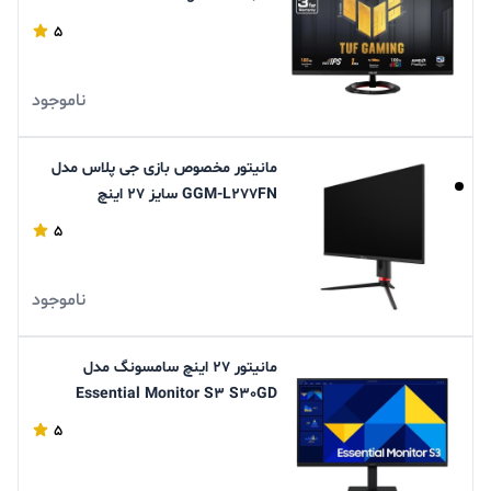
5
ناموجود
مانيتور مخصوص بازی جی پلاس مدل
GGM-L277FN سايز 27 اينچ
5
ناموجود
مانیتور 27 اینچ سامسونگ مدل
Essential Monitor S3 S30GD
LS27D300GAMXUE
5