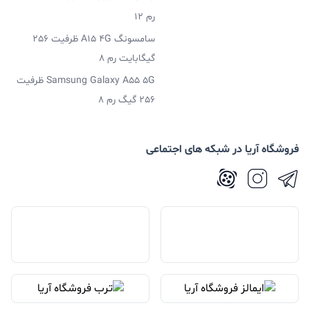
رم 12
سامسونگ A15 4G ظرفیت 256
گیگابایت رم 8
Samsung Galaxy A55 5G ظرفیت
256 گیگ رم 8
فروشگاه آریا در شبکه های اجتماعی