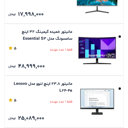
17,998,000
تومان
مانیتور خمیده گیمینگ 32 اینچ
سامسونگ مدل Essential S3
S32D392GAM
5
فقط 1 عدد مونده
48,999,000
تومان
مانیتور 23.8 اینچ لنوو مدل Lenovo
L24-4e
5
فقط 1 عدد مونده
25,089,000
تومان