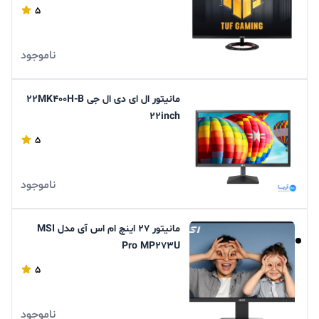
5
ناموجود
مانیتور ال ای دی ال جی 22MK400H-B
22inch
5
ناموجود
مانیتور 27 اینچ ام اس آی مدل MSI
Pro MP273U
5
ناموجود