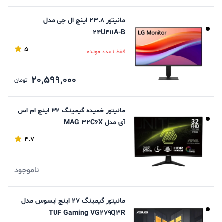
مانیتور 23.8 اینچ ال جی مدل
24U411A-B
5
فقط 1 عدد مونده
20,599,000
تومان
مانیتور خمیده گیمینگ 32 اینچ ام اس
آی مدل MAG 32C6X
4.7
ناموجود
مانیتور گیمینگ 27 اینچ ایسوس مدل
TUF Gaming VG279Q3R