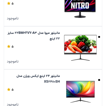
5
ناموجود
مانیتور میوا مدل 22BM2FVY-A3 سایز
22 اینچ
5
ناموجود
مانیتور 24 اینچ ایکس ویژن مدل
XS2480SH
5
ناموجود