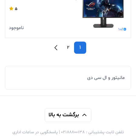
5
ناموجود
1
2
مانیتور و ال سی دی
برگشت به بالا
تلفن ثابت پشتیبانی : 02188800138 | پاسخگویی در ساعات اداری