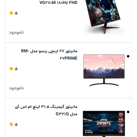
VG270M 180Hz FHD
5
ناموجود
مانیتور 27 اینچی رنسو مدل RM-
27PRIME
5
ناموجود
مانیتور گیمینگ 31.5 اینچ ام اس آی
مدل G321Q
5