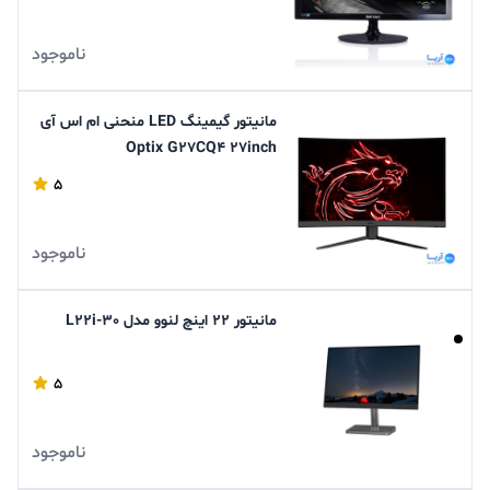
ناموجود
مانیتور گیمینگ LED منحنی ام اس آی
Optix G27CQ4 27inch
5
ناموجود
مانیتور 22 اینچ لنوو مدل L22i-30
5
ناموجود