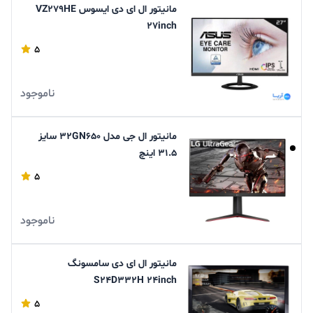
مانیتور ال ای دی ایسوس VZ279HE
27inch
5
ناموجود
مانیتور ال جی مدل 32GN650 سایز
31.5 اینچ
5
ناموجود
مانیتور ال ای دی سامسونگ
S24D332H 24inch
5