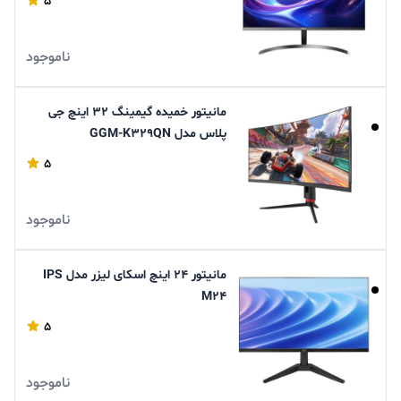
5
ناموجود
مانیتور خمیده گیمینگ 32 اینچ جی
پلاس مدل GGM-K329QN
5
ناموجود
مانیتور 24 اینچ اسکای لیزر مدل IPS
M24
5
ناموجود