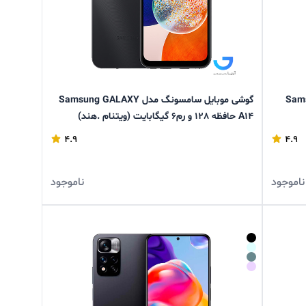
Samsung Ga
گوشی موبایل سامسونگ مدل Samsung GALAXY
A14 حافظه 128 و رم6 گیگابایت (ویتنام .هند)
4.9
4.9
ناموجود
ناموجود