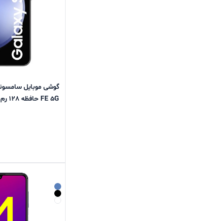
FE 5G حافظه 128 رم 8 گیگابایت (ویتنام . هند )