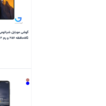
5Gحافظه 256 و رم 12 گیگابایت پک و رام گلوبال