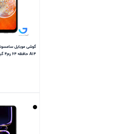
A14 حافظه 64 رم4 گیگابایت