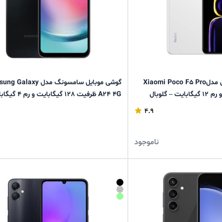
گوشی موبایل شیائومی مدلXiaomi Poco F5 Pro
گوشی موبایل سامسونگ مدل laxy
A24 4G ظرفیت 128 گیگابایت و رم 4 گیگابایت
4.9
ناموجود