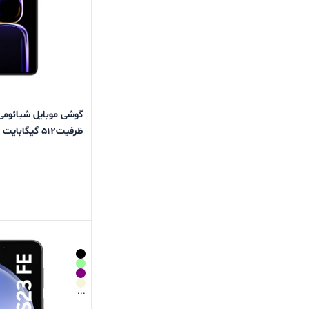
ظرفیت512 گیگابایت و رم 12 گیگابایت – گلوبال
...