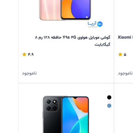
Xiaomi Redmi No
گوشی موبایل هواوی Y9a 4G حافظه 128 رم 8
گیگابایت
4.9
5
ناموجود
ناموجود