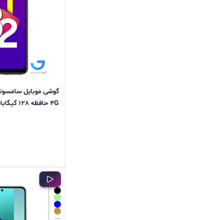
4G حافظه 128 گیگابایت و رم 6گیگابایت
...