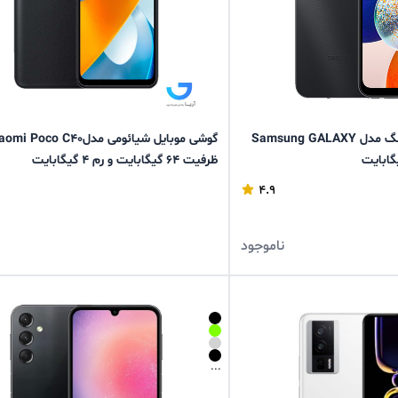
گوشی موبایل سامسونگ مدل Samsung GALAXY
گوشی موبایل شیائومی مدلi Poco C40
ظرفیت 64 گیگابایت و رم 4 گیگابایت
4.9
ناموجود
...