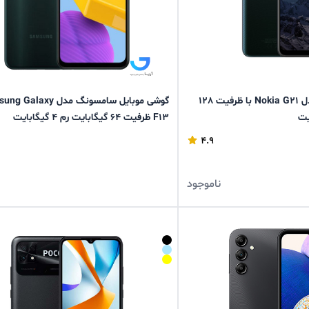
گوشی موبایل نوکیا مدل Nokia G21 با ظرفیت 128
گوشی موبایل سامسونگ مدل laxy
F13 ظرفیت 64 گیگابایت رم 4 گیگابایت
4.9
ناموجود