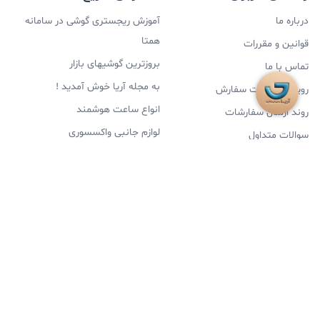
درباره ما
آموزش ریجستری گوشی در سامانه
همتا
قوانین و مقررات
بروزترین گوشیهای بازار
تماس با ما
به مجله آریا خوش آمدید !
رویه‌های عودت سفارش
انواع ساعت هوشمند
روند ارسال سفارشات
لوازم جانبی واکسسوری
سوالات متداول
تخفیفات روزانه
بروزرسانی ها و تغییرات
پرفروش ترین لپ تاپ های بازار
اسپیکر بلوتوثی وفانتزی پرفروش
راهنما
پرفروش ترین محصولات
تفاوت پک هند وچین وگلوبال
سامسونگ مدل S24 FE ظرفیت 256
گیگ و رم 8
تعمیرات تخصصی موبایل
آیفون 16PRO MAX ظرفیت 256
راهنمایی خرید گوشی ارزان قیمت