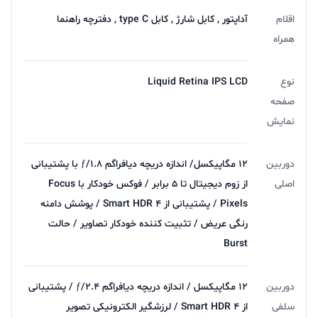
اقلام
آداپتور , کابل شارژ , کابل type C , دفترچه‌ راهنما
همراه
نوع
Liquid Retina IPS LCD
صفحه
نمایش
دوربین
۱۲ مگاپیکسل/ اندازه دریچه دیافراگم ƒ/۱.۸ با پشتیبانی
اصلی
از زوم دیجیتال تا ۵ برابر / فوکس خودکار با Focus
Pixels / پشتیبانی از Smart HDR ۴ / پوشش دامنه
رنگی عریض / تثبیت کننده خودکار تصاویر / حالت
Burst
دوربین
۱۲ مگاپیکسل / اندازه دریچه دیافراگم ƒ/۲.۴ / پشتیبانی
سلفی
از Smart HDR ۴ / لرزشگیر الکترونیکی تصویر