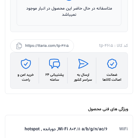
متاسفانه در حال حاضر این محصول در انبار موجود
نمیباشد
کد کالا : tp-4615
https://ttaria.com/tp-4615
ضمانت
ارسال به
پشتیبانی 24
خرید امن و
اصالت کالاها
سراسر کشور
ساعته
راحت
ویژگی های فنی محصول
WiFi
Wi-Fi ۸۰۲.۱۱ a/b/g/n/ac/۶, دوبانده , hotspot