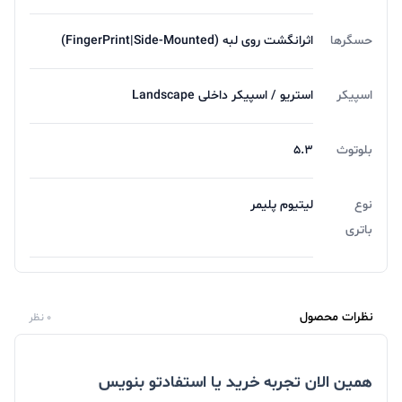
حسگرها
اثرانگشت روی لبه (FingerPrint|Side-Mounted)
اسپیکر
استریو / اسپیکر داخلی Landscape
بلوتوث
۵.۳
نوع
لیتیوم پلیمر
باتری
نظرات محصول
0 نظر
همین الان تجربه خرید یا استفادتو بنویس