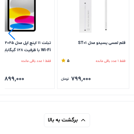
قلم لمسی یسیدو مدل ST01
تبلت 11 اینچ اپل مدل
گیگابایت
5
فقط 1 عدد باقی مانده
فقط 1 عدد باقی مانده
6,899,000
799,000
تومان
برگشت به بالا