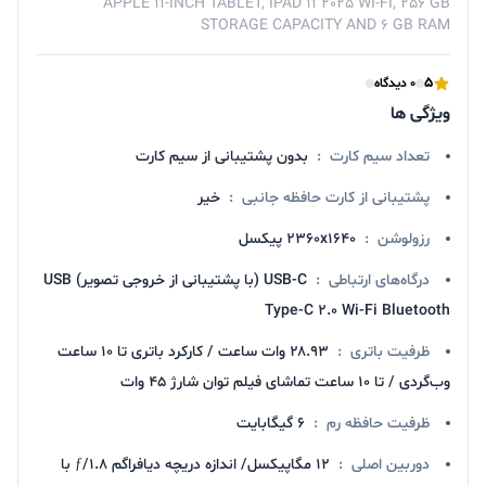
APPLE 11-INCH TABLET, IPAD 11 2025 WI-FI, 256 GB
STORAGE CAPACITY AND 6 GB RAM
5
0 دیدگاه
ویژگی ها
تعداد سیم کارت
:
بدون پشتیبانی از سیم کارت
پشتیبانی از کارت حافظه جانبی
:
خیر
رزولوشن
:
۲۳۶۰x۱۶۴۰ پیکسل
درگاه‌های ارتباطی
:
USB-C (با پشتیبانی از خروجی تصویر) USB
Type-C ۲.۰ Wi-Fi Bluetooth
ظرفیت باتری
:
۲۸.۹۳ وات ساعت / کارکرد باتری تا ۱۰ ساعت
وب‌گردی / تا ۱۰ ساعت تماشای فیلم توان شارژ ۴۵ وات
ظرفیت حافظه رم
:
6 گیگابایت
دوربین اصلی
:
۱۲ مگاپیکسل/ اندازه دریچه دیافراگم ƒ/۱.۸ با