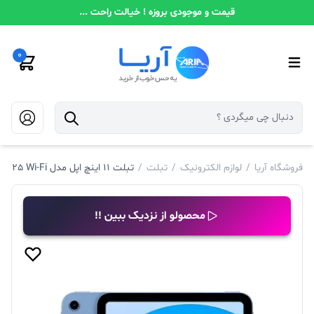
قیمت و موجودی بروزه ! خیالت راحت ...
0
فروشگاه آریا
/
لوازم الکترونیک
/
تبلت
/
تبلت 11 اینچ اپل مدل iPad 11 2025 Wi-Fi با ظرفیت حافظه ی 256 گیگابایت و رم 6 گیگ
محصولو از نزدیک ببین !!