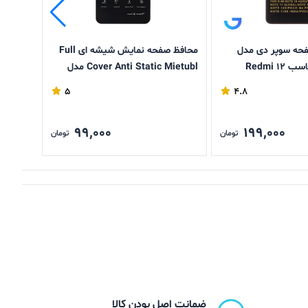
حه سوپر دی مدل
محافظ صفحه نمایش شیشه ای Full
گلس مح
Anti Static مناسب Redmi 12
Cover Anti Static Mietubl مدل
oco C61
Xiaomi Redmi 14C / Poco C75
/
5
4.8
99,000
199,000
تومان
تومان
ضمانت اصل بودن کالا