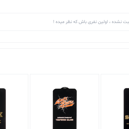
ت نشده ، اولین نفری باش که نظر میده !