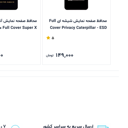
محافظ صفحه نمایش شیشه ای Full
محافظ صفحه نمایش آن
Cover Privacy Caterpillar - ESD
مدل Samsung Galaxy A17 / A16 /
alaxy A17 / A16 / A26
5
A26
00
149,000
تومان
ارسال سریع به سراسر کشور
۷ روز ضمانت بازگشت