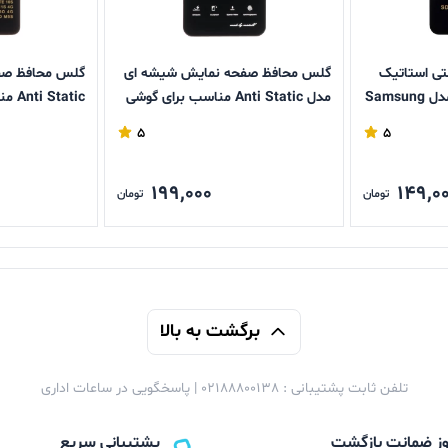
تی استاتیک
گلس محافظ صفحه نمایش شیشه ای
گلس محافظ صف
Full Cover Super X مدل Samsung
مدل Anti Static مناسب برای گوشی
G
های A15 / A25 / A24 / M34 / F34
Redmi 13 / Poco M6 Pro
5
5
199,000
149,0
تومان
تومان
برگشت به بالا
تلفن ثابت پشتیبانی : 02188800138 | پاسخگویی در ساعات اداری
پشتیبانی سریع