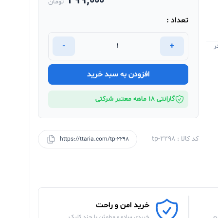
299,000
تومان
تعداد :
-
+
ر
افزودن به سبد خرید
گارانتی 18 ماهه معتبر شرکتی
کد کالا : tp-2298
https://ttaria.com/tp-2298
خرید امن و راحت
م
خریدی ساده و مطمئن با چند کلیک