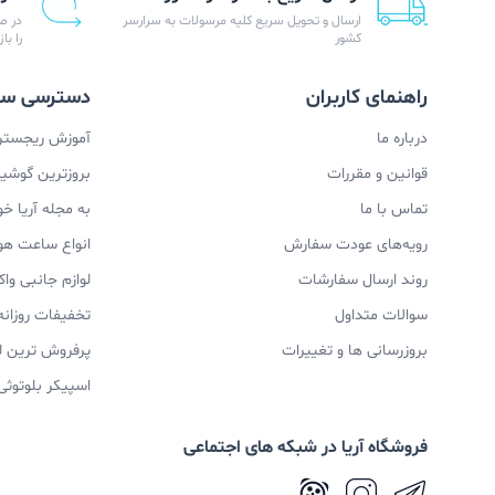
ارسال و تحویل سریع کلیه مرسولات به سرارسر
در ص
کشور
را با
راهنمای کاربران
دسترسی سر
درباره ما
آموزش ریجستری
قوانین و مقررات
بروزترین گوشیها
تماس با ما
به مجله آریا خ
رویه‌های عودت سفارش
انواع ساعت ه
روند ارسال سفارشات
لوازم جانبی و
سوالات متداول
تخفیفات روزانه
بروزرسانی ها و تغییرات
پرفروش ترین ل
اسپیکر بلوتوثی
فروشگاه آریا در شبکه های اجتماعی