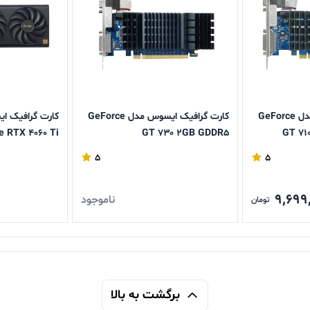
کارت گرافیک ایسوس مدل GeForce
کارت گرافیک ایسوس مدل GeForce
 RTX 4060 Ti
GT ۷۳۰ ۲GB GDDR۵
GT 71
ProArt (16GB
5
5
9,699
ناموجود
تومان
برگشت به بالا