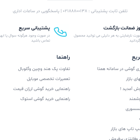
تلفن ثابت پشتیبانی : 02188800138 | پاسخگویی در ساعات اداری
پشتیبانی سریع
ورت نارضایتی به هر دلیلی می توانید محصول
در صورت وجود هرگونه سوال یا ابهام
زگردانید
تماس باشید
یع
راهنما
 گوشی در سامانه همتا
تفاوت پک هند وچین وگلوبال
ی بازار
تعمیرات تخصصی موبایل
وش آمدید !
راهنمایی خرید گوشی ارزان قیمت
وشمند
راهنمایی خرید گوشی استوک
اکسسوری
پ تاپ های بازار
 وفانتزی پرفروش