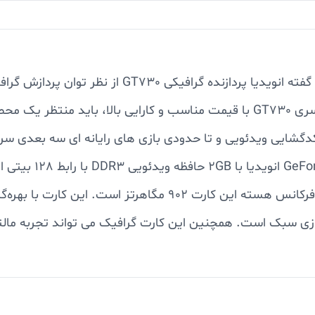
برابری می‌کند. از این رو به دلیل ارائه کارت گرافیک سری GT730 با قیمت مناسب و ک
بر ریزمعماری Kepler و با 384 هسته CUDA است. فرکانس هسته ا
رزان برای اجرای بازی سبک است. همچنین این کارت گرافیک می تواند تجرب