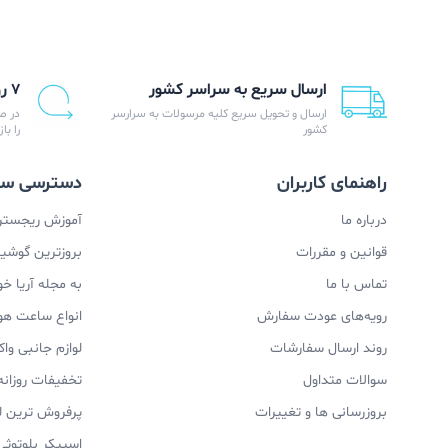
ارسال سریع به سراسر کشور
۷ روز ضمانت بازگشت
ارسال و تحویل سریع کلیه مرسولات به سرارسر
در ص
کشور
را با
راهنمای کاربران
دسترسی سر
درباره ما
آموزش ریجستری
قوانین و مقررات
بروزترین گوشیها
تماس با ما
به مجله آریا خ
رویه‌های عودت سفارش
انواع ساعت ه
روند ارسال سفارشات
لوازم جانبی و
سوالات متداول
تخفیفات روزانه
بروزرسانی ها و تغییرات
پرفروش ترین ل
اسپیکر بلوتوثی