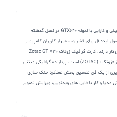
این کارت به کانکتور تغذیه جداگانه نیاز ندارد و طبق گفته انویدیا پردازنده گرافیکی GT730 از نظر توان پردازش گرافیکی و کارایی با نمونه GTX640 در نسل گذشته
ارایی بالا، باید منتظر یک محصول ایده آل برای قشر وسیعی از کاربران کامپیوتر
باشیم. کاربرانی که با فیلم ها، ویدئوها، وب گردی، کدگشایی ویدئویی و تا حدودی بازی های رایانه ای سه بعدی سروکار دارند. کارت گرافیک زوتاک Zotac GT 730
2GB DDR5 مبتنی بر پردازنده گرافیکی GeForce GT 730 انویدیا با 2GB حافظه ویدئویی DDR3 با رابط 128 بیتی از «زوتک» (ZOTAC) است. پردازنده گرافیکی مبتنی
ین کارت 902 مگاهرتز است. این کارت با بهره‌گیری از یک فن تضمین بخش عملکرد خنک سازی
ه مالتی مدیا و کار با فایل های ویدئویی، ویرایش تصویر
0 نظر