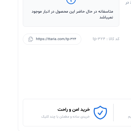
 در
متاسفانه در حال حاضر این محصول در انبار موجود
نمیباشد
کد کالا : tp-324
https://ttaria.com/tp-324
خرید امن و راحت
م
خریدی ساده و مطمئن با چند کلیک