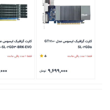
کارت گرافیک ایسوس مدل GT۷۱۰-
0-SL-2GD3-BRK-EVO
SL-۲GD۵
5
فقط 1 عدد باقی مانده
فقط 1 عدد باقی مانده
,000
9,699,000
تومان