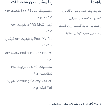
راهنما
پرفروش ترین محصولات
تفاوت پک هند وچین وگلوبال
سامسونگ مدل S24 FE ظرفیت 256
گیگ و رم 8
تعمیرات تخصصی موبایل
آیفون 16PRO MAX ظرفیت 256
راهنمایی خرید گوشی ارزان قیمت
گیگ
راهنمایی خرید گوشی استوک
Poco X7 Pro با ظرفیت 512 گیگ رم
12 گیگ
Redmi Note 14 Pro 4G حافظه 512
رم 12
سامسونگ A15 4G ظرفیت 256
گیگابایت رم 8
Samsung Galaxy A55 5G ظرفیت
256 گیگ رم 8
فروشگاه آریا در شبکه های اجتماعی