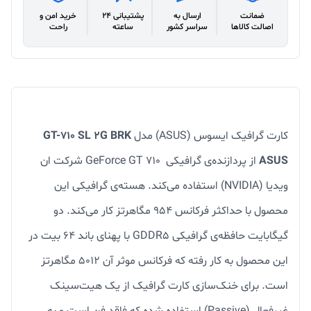
ضمانت
ارسال به
پشتیبانی 24
خرید امن و
اصالت کالاها
سراسر کشور
ساعته
راحت
کارت گرافیک ایسوس (ASUS) مدل
GT-710 SL 2G BRK
ASUS
از پردازنده‌ی گرافیکی GeForce GT 710 شرکت ان
ویدیا (NVIDIA) استفاده می‌کند. هسته‌ی گرافیکی این
محصول با حداکثر فرکانس 954 مگاهرتز کار می‌کند. دو
گیگابایت حافظه‌ی گرافیکی GDDR5 با پهنای باند 64 بیت در
این محصول به کار رفته که فرکانس موثر آن 5012 مگاهرتز
است. برای خنک‌سازی کارت گرافیک از یک هیت‌سینک
غیرفعال (Passive) استفاده شده که فاقد فن است و به