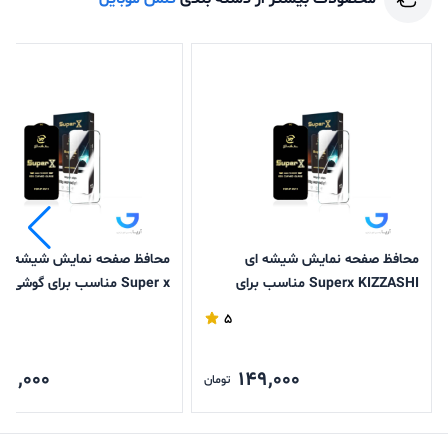
محافظ صفحه نمایش شیشه ای
محافظ صفحه نمایش شیشه ای
Superx KIZZASHI مناسب برای
Super x مناسب برای گوشی
گوشی های سامسونگ سری s
سامسونگ
5
49,000
149,000
تومان