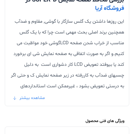
بررسی محافظ صفحه نمایش SUPER-D در
فروشگاه آریا
این روزها داشتن یک گلس سازگار با گوشی, مقاوم و ضدآب
همچنین برند اصلی بحث مهمی است چرا که با یک گلس
مناسب از خراب شدن صفحه LCDگوشی خود مواظبت می
کنیم.و اگر به صورت اتفاقی به صفحه نمایش شی ای برخورد
کند یا بیوفتد تعویض LCD کار دشواری است به دلیل
چسبهای ضدآب به کاررفته در زیر صفحه نمایش ک و حتی اگر
به درستی تعویض بشود ، غیرممکن است استانداردهای
ضدآب و رطوبت آن مانند روز اول از نفوذ رطوبت به
مشاهده بیشتر
مادربردگوشی جلوگیری کند.پس بهترین راه حل و ارزانترین
راهکار استفاده از یک گلس یا محافظ صفحه نمایش است.
ویژگی های فنی محصول
استفاده از گلس خوب برای گوشی با ویژگی هایی نظیر سختی