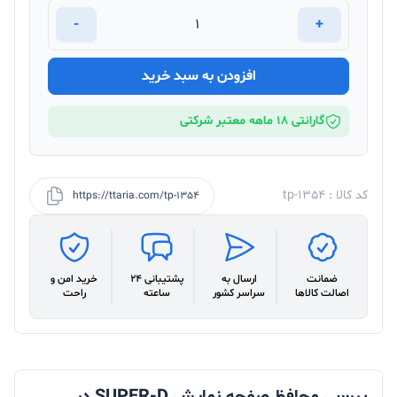
-
+
افزودن به سبد خرید
گارانتی 18 ماهه معتبر شرکتی
کد کالا : tp-1354
https://ttaria.com/tp-1354
ضمانت
ارسال به
پشتیبانی 24
خرید امن و
اصالت کالاها
سراسر کشور
ساعته
راحت