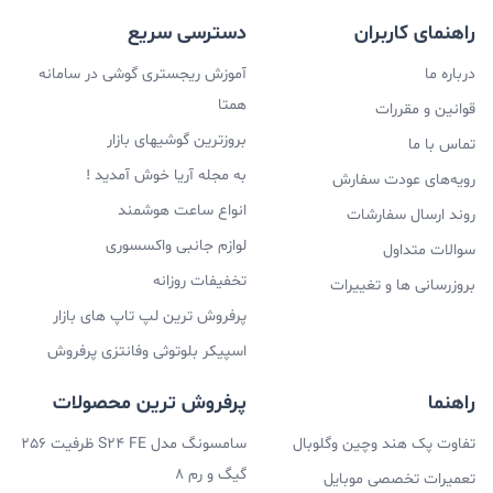
راهنمای کاربران
دسترسی سریع
درباره ما
آموزش ریجستری گوشی در سامانه
همتا
قوانین و مقررات
بروزترین گوشیهای بازار
تماس با ما
به مجله آریا خوش آمدید !
رویه‌های عودت سفارش
انواع ساعت هوشمند
روند ارسال سفارشات
لوازم جانبی واکسسوری
سوالات متداول
تخفیفات روزانه
بروزرسانی ها و تغییرات
پرفروش ترین لپ تاپ های بازار
اسپیکر بلوتوثی وفانتزی پرفروش
راهنما
پرفروش ترین محصولات
تفاوت پک هند وچین وگلوبال
سامسونگ مدل S24 FE ظرفیت 256
گیگ و رم 8
تعمیرات تخصصی موبایل