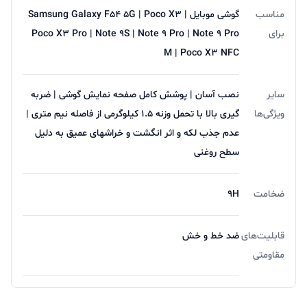
یا تمپرد بالا ، تحمل 2.5 کیلوگرم از فاصله 35 سانتی متری و
مناسب
گوشی موبایل Samsung Galaxy F54 5G | Poco X3 |
برای
Poco X3 Pro | Note 9S | Note 9 Pro | Note 9 Pro
ساخته شده از شیشه حرارت دیده و مقاوم میباشد.
M | Poco X3 NFC
سایر
نصب آسان | پوشش کامل صفحه نمایش گوشی | ضربه
ویژگی‌ها
گیری بالا با تحمل وزنه 1.5 کیلوگرمی از فاصله نیم متری |
عدم جذب لکه و اثر انگشت و خراشهای عمیق به دلیل
سطح روغنی
ضخامت
9H
قابلیت‌های
ضد خط و خش
مقاومتی