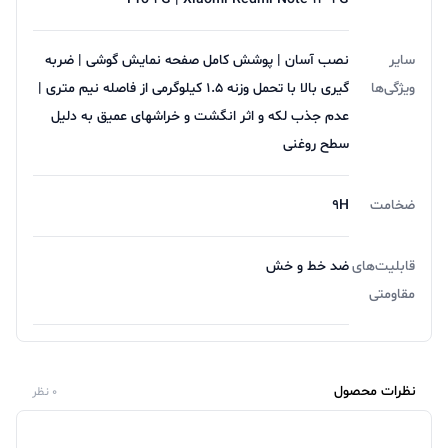
سایر
نصب آسان | پوشش کامل صفحه نمایش گوشی | ضربه
فروش
لوازم جانبی موبایل
با پایین ترین قیمت در فروشگاه
ویژگی‌ها
گیری بالا با تحمل وزنه 1.5 کیلوگرمی از فاصله نیم متری |
اینترنتی آریا
عدم جذب لکه و اثر انگشت و خراشهای عمیق به دلیل
سطح روغنی
برای خرید
محافظ صفحه نمایش SUPER-D
یا سایر
محصولات از فروشگاه اینترنتی آریا با مشاورین فروش ما در
ضخامت
9H
تماس باشید.
تجربه یه حس خوب از خرید ツ
قابلیت‌های
ضد خط و خش
مقاومتی
نظرات محصول
0 نظر