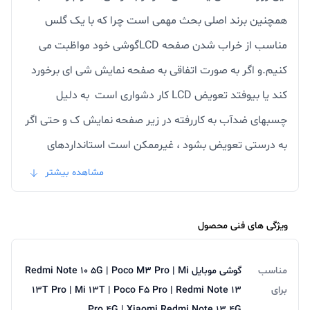
همچنین برند اصلی بحث مهمی است چرا که با یک گلس
مناسب از خراب شدن صفحه LCDگوشی خود مواظبت می
کنیم.و اگر به صورت اتفاقی به صفحه نمایش شی ای برخورد
کند یا بیوفتد تعویض LCD کار دشواری است به دلیل
چسبهای ضدآب به کاررفته در زیر صفحه نمایش ک و حتی اگر
به درستی تعویض بشود ، غیرممکن است استانداردهای
ضدآب و رطوبت آن مانند روز اول از نفوذ رطوبت به
مشاهده بیشتر
مادربردگوشی جلوگیری کند.پس بهترین راه حل و ارزانترین
راهکار استفاده از یک گلس یا محافظ صفحه نمایش است.
ویژگی های فنی محصول
استفاده از گلس خوب برای گوشی با ویژگی هایی نظیر سختی
یا تمپرد بالا ، تحمل 2.5 کیلوگرم از فاصله 35 سانتی متری و
مناسب
گوشی موبایل Redmi Note 10 5G | Poco M3 Pro | Mi
برای
13T Pro | Mi 13T | Poco F5 Pro | Redmi Note 13
ساخته شده از شیشه حرارت دیده و مقاوم میباشد.
Pro 4G | Xiaomi Redmi Note 13 4G