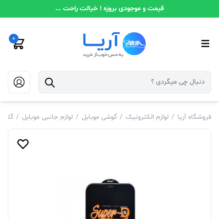
قیمت و موجودی بروزه ! خیالت راحت ...
0
فروشگاه آریا
/
لوازم الکترونیک
/
گوشی موبایل
/
لوازم جانبی موبایل
/
گلس 