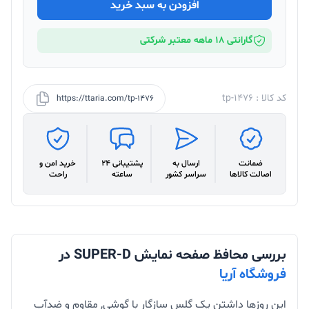
افزودن به سبد خرید
گارانتی 18 ماهه معتبر شرکتی
کد کالا : tp-1476
https://ttaria.com/tp-1476
ضمانت
ارسال به
پشتیبانی 24
خرید امن و
اصالت کالاها
سراسر کشور
ساعته
راحت
بررسی محافظ صفحه نمایش SUPER-D در
فروشگاه آریا
این روزها داشتن یک گلس سازگار با گوشی, مقاوم و ضدآب