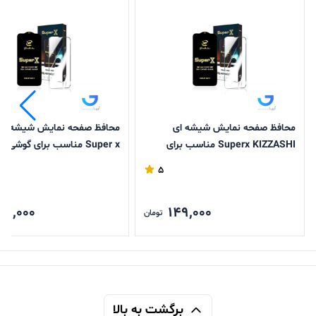
محافظ صفحه نمایش شیشه ای
محافظ صفحه نمایش شیشه ای
Superx KIZZASHI مناسب برای
Super x مناسب برای گوشی
گوشی های سامسونگ سری s
سامسونگ
5
49,000
149,000
تومان
برگشت به بالا