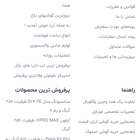
همتا
قوانین و مقررات
بروزترین گوشیهای بازار
تماس با ما
به مجله آریا خوش آمدید !
رویه‌های عودت سفارش
انواع ساعت هوشمند
روند ارسال سفارشات
لوازم جانبی واکسسوری
سوالات متداول
تخفیفات روزانه
بروزرسانی ها و تغییرات
پرفروش ترین لپ تاپ های بازار
اسپیکر بلوتوثی وفانتزی پرفروش
راهنما
پرفروش ترین محصولات
تفاوت پک هند وچین وگلوبال
سامسونگ مدل S24 FE ظرفیت 256
گیگ و رم 8
تعمیرات تخصصی موبایل
آیفون 16PRO MAX ظرفیت 256
راهنمایی خرید گوشی ارزان قیمت
گیگ
راهنمایی خرید گوشی استوک
Poco X7 Pro با ظرفیت 512 گیگ رم