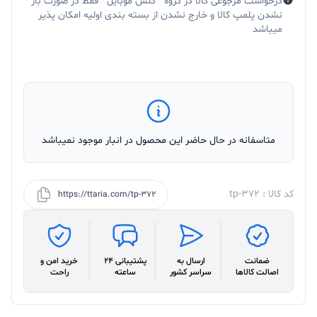
درخواست مرجوعی کالا در گروه " گلس موبایل " فقط در صورت باز
نشدن پلمپ کالا و خارج نشدن از بسته بندی اولیه امکان پذیر
میباشد
متاسفانه در حال حاضر این محصول در انبار موجود نمیباشد
کد کالا : tp-372
https://ttaria.com/tp-372
ضمانت
ارسال به
پشتیبانی 24
خرید امن و
اصالت کالاها
سراسر کشور
ساعته
راحت