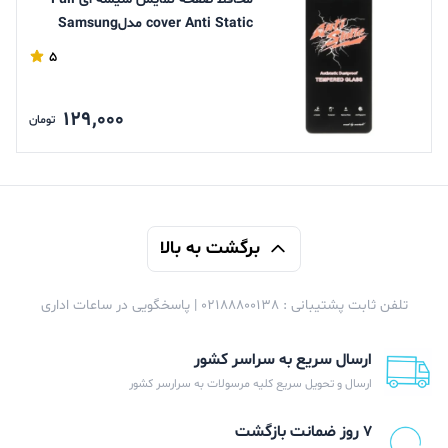
cover Anti Static مدلSamsung
Galaxy S25 Fe /S24 FE / A56 /
5
A36/A37/A57
129,000
تومان
برگشت به بالا
تلفن ثابت پشتیبانی : 02188800138 | پاسخگویی در ساعات اداری
ارسال سریع به سراسر کشور
ارسال و تحویل سریع کلیه مرسولات به سرارسر کشور
۷ روز ضمانت بازگشت