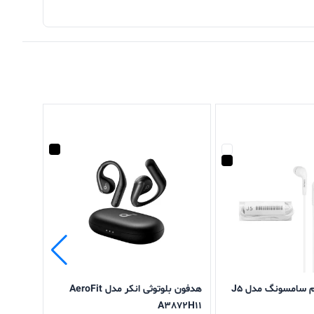
 موضوع باعث شده تا صدای محیط را خیلی کم
ستفاده کنید. در درون جعبه این محصول دو سری
فری akg اصل به شکل کج طراحی شده و این ویژگی باعث شده تا سری‌های هندزفری به خوبی
 سامسونگ مدل J5
هدفون بلوتوثی انکر مدل AeroFit
Pro 3
A3872H11