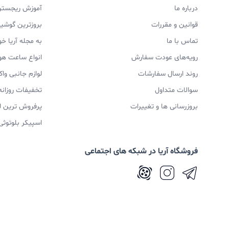
می‌باشند.
درباره ما
آموزش ریجستری
قوانین و مقررات
بروزترین گوشیها
تماس با ما
به مجله آریا خ
PLUS سامسونگ می‌شود و از آن در مقابل هرگونه کشش و پارگی و ایجاد قطعی در سیم محافظت می‌کند.
رویه‌های عودت سفارش
انواع ساعت ه
روند ارسال سفارشات
لوازم جانبی و
مکالمه و میکروفون هندزفری S10 Plus
سوالات متداول
تخفیفات روزانه
بروزرسانی ها و تغییرات
پرفروش ترین ل
اسپیکر بلوتوثی
هندزفری‌هاست که دارای کیفیت به شدت خوب در زمین
صدای ورودی و خروجی به خوبی انتقال پیدا می‌کند
فروشگاه آریا در شبکه های اجتماعی
می‌باشد و درکل راضی‌تان می‌کند.