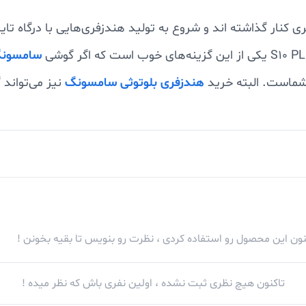
، هندزفری‌هایی را با جک ۳.۵ میلی متری کنار گذاشته ‌اند و شروع به تولید هندزفری
سامسون
 شماست. البته خرید
هندزفری بلوتوثی سامسونگ
نیز می‌تواند 
شما هستید که باید انتخاب کنید که به کدام هندزفری بیشتر ع
 اصل یکی از این هندزفری‌ هاست که دارای طراحی بسیار زیبا و منحصربفرد ب
کنون این محصول رو استفاده کردی ، نظرت رو بنویس تا بقیه بخونن !
ختی از گوش بیرون می‌افتد و می‌توانید برای مدت زمان طولان
ولی بازهم نمی‌توان همه‌ی افراد را راضی نگه داشت و ممکن اس
تاکنون هیچ نظری ثبت نشده ، اولین نفری باش که نظر میده !
احت نباشند.