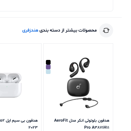
سری‌‌های این محصول سیلیکونی بوده و همین موضوع
بشنوید. سری سیلیکونی این محصول جدا می‌شود و می
محصولات بیشتر از دسته بندی
هندزفری
درون گوش قرار بگیرد و ساعت‌ها بدون دغدغه از آن 
هدفون بلوتوثی انکر مدل AeroFit
هدفون 
2023
Pro A3871H11