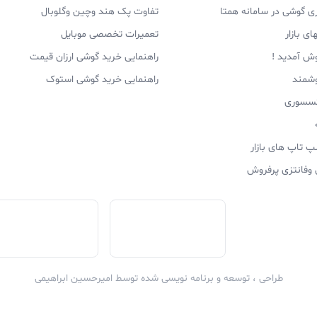
 گوشی در سامانه همتا
تفاوت پک هند وچین وگلوبال
ی بازار
تعمیرات تخصصی موبایل
وش آمدید !
راهنمایی خرید گوشی ارزان قیمت
وشمند
راهنمایی خرید گوشی استوک
اکسسوری
پ تاپ های بازار
 وفانتزی پرفروش
ه مکالمه و میکروفون می‌باشد. این هندزفری قابلیت حذف صدا
. صدای خروجی و ورودی در همه‌ی سطح صدایی، دارای کیفیت بس
طراحی ، توسعه و برنامه نویسی شده توسط
امیرحسین ابراهیمی