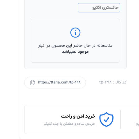
خاکستری اکتیو
متاسفانه در حال حاضر این محصول در انبار
موجود نمیباشد
کد کالا : tp-498
https://ttaria.com/tp-498
خرید امن و راحت
م
خریدی ساده و مطمئن با چند کلیک